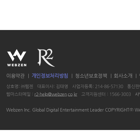
이용약관
개인정보처리방침
청소년보호정책
회사소개
상호명: ㈜웹젠
대표이사: 김태영
사업자등록: 214-86-57130
통신판매
웹마스터메일 :
r2-help@webzen.co.kr
고객지원센터 : 1566-3003
사
|
|
|
|
Webzen Inc. Global Digital Entertainment Leader COPYRIGHTⓒ W