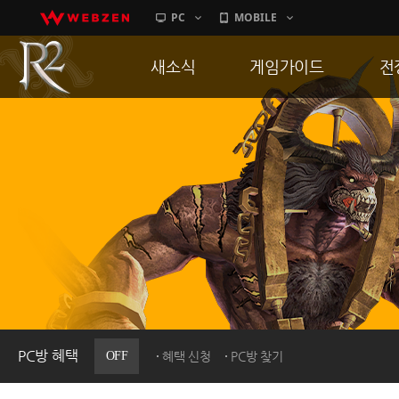
PC
MOBILE
새소식
게임가이드
전
공지사항
게임 특징
통
업데이트
서버가이드
공
이벤트
신병훈련소
히스토리
세부가이드
R
PC방으로간다
통합보급센터
PC방 혜택
OFF
혜택 신청
PC방 찾기