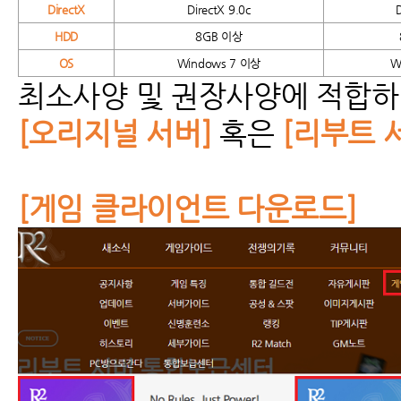
DirectX
DirectX 9.0c
HDD
8GB
이상
OS
Windows 7
이상
W
최소사양 및 권장사양에 적합하
[오리지널 서버]
혹은
[리부트 
[게임 클라이언트 다운로드]