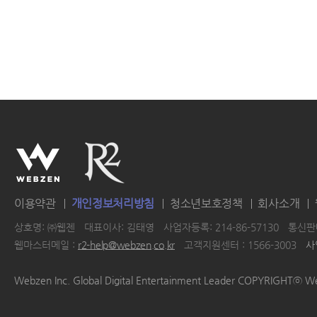
이용약관
개인정보처리방침
청소년보호정책
회사소개
상호명: ㈜웹젠
대표이사: 김태영
사업자등록: 214-86-57130
통신판매
웹마스터메일 :
r2-help@webzen.co.kr
고객지원센터 : 1566-3003
사
|
|
|
|
Webzen Inc. Global Digital Entertainment Leader COPYRIGHTⓒ W