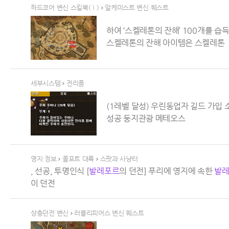
하드코어 변신 스킬북(Ⅰ)
알케미스트 변신 퀘스트
하여 ‘스켈레톤의 잔해’ 100개를 
스켈레톤의 잔해 아이템은 스켈레톤
>
세부시스템
전리품
(1레벨 달성) 우린동업자 길드 가입
성공 둥지관광 메테오스
>
영지 정보
콜포트 대륙
스팟과 사냥터
, 선공, 투명인식 [
발레
포르
의 던전] 푸리에 영지에 속한
발
이 던전
>
>
상층던전 변신
러블리피어스 변신 퀘스트