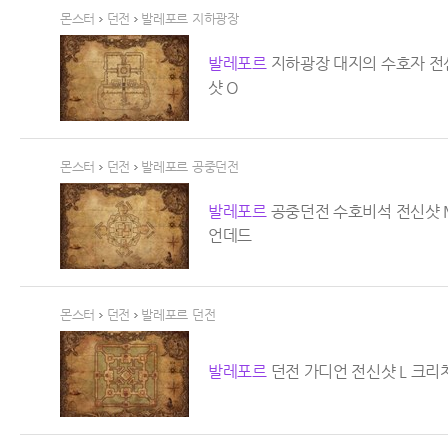
몬스터
던전
발레포르 지하광장
발레
포르
지하광장 대지의 수호자 전신샷 
샷 O
>
>
몬스터
던전
발레포르 공중던전
발레
포르
공중던전 수호비석 전신샷 M 크
언데드
>
>
몬스터
던전
발레포르 던전
발레
포르
던전 가디언 전신샷 L 크리쳐 O
>
>