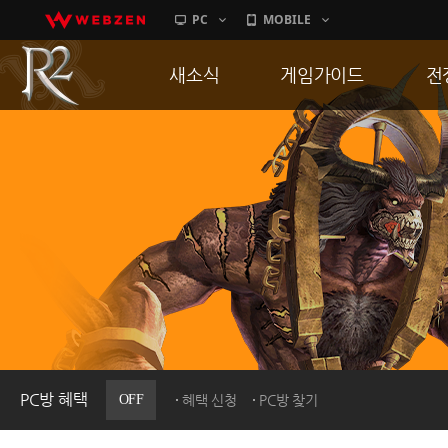
PC
MOBILE
새소식
게임가이드
전
공지사항
게임 특징
통
업데이트
서버가이드
공
이벤트
신병훈련소
히스토리
세부가이드
R
PC방으로간다
통합보급센터
PC방 혜택
OFF
혜택 신청
PC방 찾기