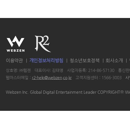
이용약관
개인정보처리방침
청소년보호정책
회사소개
상호명: ㈜웹젠
대표이사: 김태영
사업자등록: 214-86-57130
통신판매
웹마스터메일 :
r2-help@webzen.co.kr
고객지원센터 : 1566-3003
사
|
|
|
|
Webzen Inc. Global Digital Entertainment Leader COPYRIGHTⓒ W