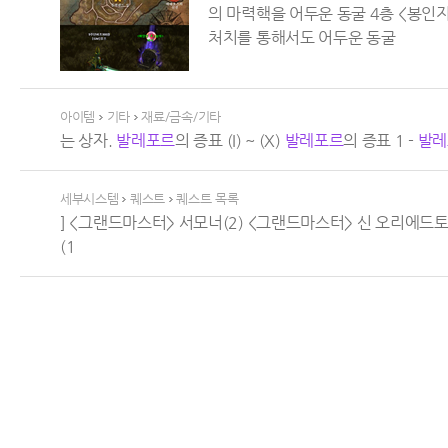
의 마력핵을 어두운 동굴 4층 <봉인
처치를 통해서도 어두운 동굴
>
아이템
기타
재료/금속/기타
는 상자.
발레
포르
의 증표 (I) ~ (X)
발레
포르
의 증표 1 -
발레
세부시스템
퀘스트
퀘스트 목록
>
>
] <그랜드마스터> 서모너(2) <그랜드마스터> 신 오리에드토
(1
>
>