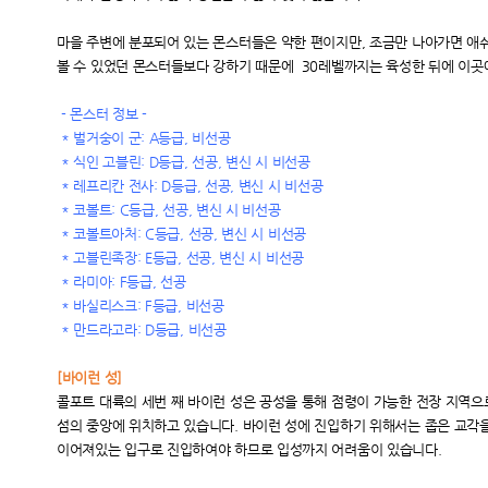
마을 주변에 분포되어 있는 몬스터들은 약한 편이지만, 조금만 나아가면 애
볼 수 있었던 몬스터들보다 강하기 때문에 30레벨까지는
육성한 뒤에 이곳
-
몬스터 정보 -
*
벌거숭이 군: A등급, 비선공
*
식인 고블린: D등급, 선공, 변신 시 비선공
*
레프리칸 전사: D등급, 선공, 변신 시 비선공
*
코볼트: C등급, 선공, 변신 시 비선공
*
코볼트아처: C등급, 선공, 변신 시 비선공
*
고블린족장: E등급, 선공, 변신 시 비선공
*
라미아: F등급, 선공
*
바실리스크: F등급, 비선공
*
만드라고라: D등급, 비선공
[
바이런 성]
콜포트 대륙의 세번 째 바이런 성은 공성을 통해 점령이 가능한 전장 지역
섬의 중앙에 위치하고 있습니다. 바이런 성에 진입하기 위해서는 좁은 교각을
이어져있는 입구로 진입하여야 하므로 입성까지 어려움이 있습니다.