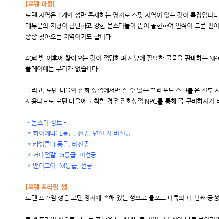
[
로덴 마을]
로덴 지역은 1개의 성만 존재하는 영지로 스팟 지역이 없는 것이 특징입니다
대부분의 지형이 험난하고 강한 몬스터들이 많이 출현하여 인적이 드문 편
종종 찾아오는 지역이기도 합니다.
40
레벨 이후에 찾아오는 것이 적당하며 사냥에 필요한 물품을 판매하는 N
플레이에는 무리가 없습니다.
그리고, 로덴 마을의 잡화 상점에서만 살 수 있는 ‘텔레포트 스크롤’은 전투 
사용되므로 로덴 마을에 도착할 경우 잡화상점 NPC를 통해 꼭 구비하시기 
-
몬스터 정보 -
*
하이에나: E등급, 선공, 변신 시 비선공
*
카벙클: F등급, 비선공
*
거대전갈: G등급, 비선공
*
맨티코어: M등급, 선공
[
로덴 프라임 성]
로덴 프라임 성은 로덴 영지에 속해 있는 성으로 콜포트 대륙의 네 번째 공성