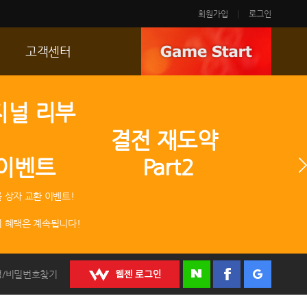
회원가입
로그인
고객센터
FAQ
지널 리부
p
문의/신고
 결전 재도약
R2 SC
 이벤트 Part2
운영정책
 상자 교환 이벤트!
 혜택은 계속됩니다!
정/비밀번호찾기