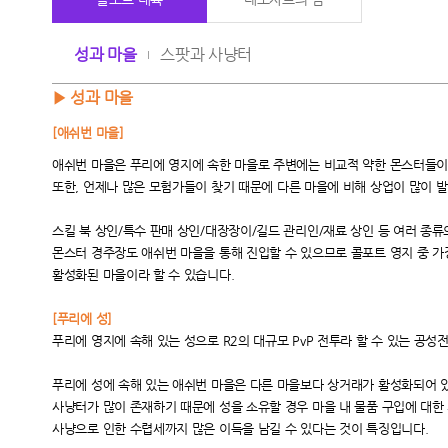
성과 마을
스팟과 사냥터
▶
성과 마을
[
애쉬번 마을]
애쉬번 마을은 푸리에 영지에 속한 마을로 주변에는 비교적 약한 몬스터들
또한, 언제나 많은 모험가들이 찾기 때문에
다른 마을에 비해 상업이 많이 
스킬 북 상인/특수 판매 상인/대장장이/길드 관리인/재료 상인 등 여러 종류
몬스터 경주장도 애쉬번 마을을 통해 진입할 수 있으므로 콜포트 영지 중
가
활성화된 마을이라 할 수 있습니다.
[
푸리에 성]
푸리에 영지에 속해 있는 성으로 R2의 대규모 PvP 전투라 할 수 있는
공성전
푸리에 성에 속해 있는 애쉬번 마을은 다른 마을보다 상거래가 활성화되어 
사냥터가 많이 존재하기 때문에 성을 소유할 경우 마을 내 물품 구입에 대한
사냥으로 인한 수렵세까지 많은 이득을 남길 수 있다는 것이 특징입니다.