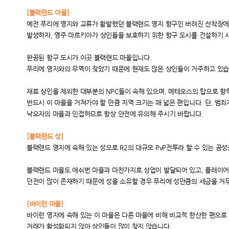
[
블랙랜드 마을]
예전 푸리에 영지와 교류가 활발했던 블랙랜드 영지 항구인 버려진 선착장
발생하자,
영주 마르키아가 상인들을 보호하기 위한 항구 도시를 건설하기 
완공된 항구 도시가 이곳 블랙랜드 마을입니다.
푸리에 영지와의 무역이 잦았기 때문에 현재도 많은 상인들이 거주하고 있습
재료 상인을 제외한 대부분의 NPC들이 속해 있으며, 메테오스의 탑으로 향
반드시 이 마을을 거쳐가야 할 만큼 지역 크기는 꽤 넓은 편입니다. 단, 범
낙오자의 마을과 인접하므로 항상 안전에 유의해 주시기 바랍니다.
[
블랙랜드 성]
블랙랜드 영지에 속해 있는 성으로 R2의 대규모 PvP전투라 할 수 있는
공성
블랙랜드 마을도 애쉬번 마을과 마찬가지로 상업이 발달되어 있고, 플레이
던전이 많이 존재하기 때문에 성을 소유할 경우 푸리에 성만큼의 세금을 거
[
바이런 마을]
바이런 영지에 속해 있는 이 마을은 다른 마을에 비해 비교적 한산한 편으로
거래가 활성화되지 않아 상인들이 많이 찾지 않습니다.