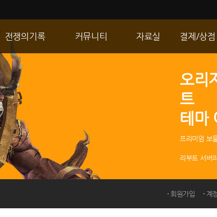
전쟁의기록
커뮤니티
자료실
결제/상점
통합 길드전
자유게시판
게임다운로드
R2 WShop
오리
공성 & 스팟
이미지게시판
갤러리
마이 Wsho
트
랭킹
동영상게시판
내 캐시
테마
R2Match
TIP게시판
GM노트
프리미엄 보물
리부트 서버의
회원가입
계