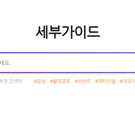
세부가이드
추천 검색어
#공성
#발레포르
#서번트
#매터리얼
#데모