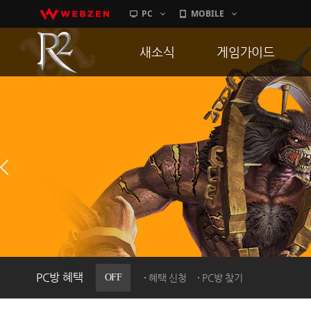
PC
MOBILE
새소식
게임가이드
공지사항
게임 특징
업데이트
서버가이드
이벤트
신병훈련소
히스토리
세부가이드
PC방으로간다
통합보급센터
PC방 혜택
OFF
혜택 신청
PC방 찾기