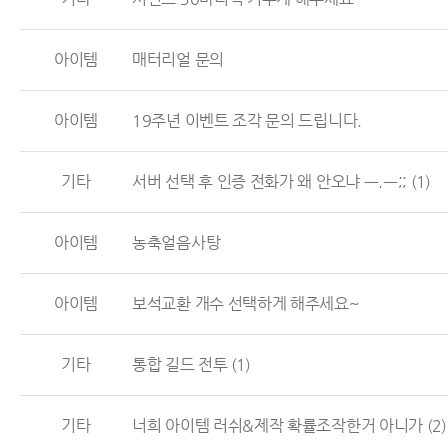
아이템
매터리얼 문의
아이템
19주년 이벤트 조각 문의 드립니다.
기타
서버 선택 후 인증 전화가 왜 안오냐 ㅡ.ㅡ;;
(1)
아이템
농축얼음사탕
아이템
보석교환 개수 선택하게 해주세요~
기타
통합 길드 전투
(1)
기타
너희 아이템 러쉬&제작 확률조작한거 아니가
(2)