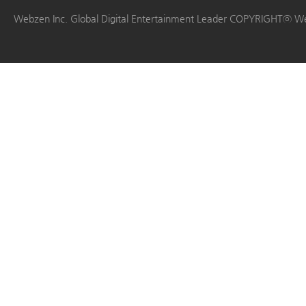
|
|
|
|
Webzen Inc. Global Digital Entertainment Leader COPYRIGHTⓒ W