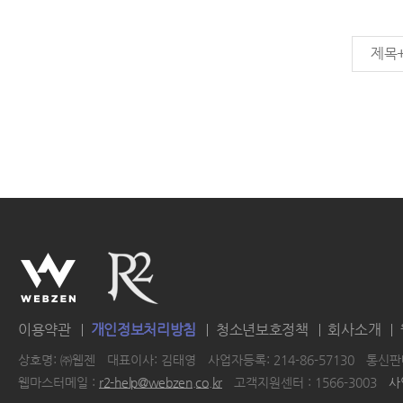
제목
이용약관
개인정보처리방침
청소년보호정책
회사소개
상호명: ㈜웹젠
대표이사: 김태영
사업자등록: 214-86-57130
통신판매
웹마스터메일 :
r2-help@webzen.co.kr
고객지원센터 : 1566-3003
사