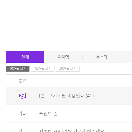
전체
아이템
몬스터
15개씩 보기
30개씩 보기
45개씩 보기
분류
R2 TIP 게시판 이용안내
(41)
기타
포인트 존
기타
서번트 30마리씩 키우게 해주세요