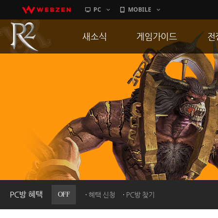
PC
MOBILE
새소식
게임가이드
전
공지사항
게임 특징
통
업데이트
서버가이드
공
이벤트
신병훈련소
히스토리
세부가이드
R
PC방으로간다
통합보급센터
PC방 혜택
OFF
혜택 신청
PC방 찾기