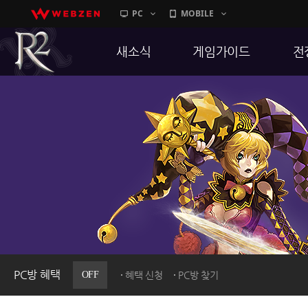
PC
MOBILE
새소식
게임가이드
전
공지사항
게임 특징
통
업데이트
서버가이드
공
이벤트
신병훈련소
히스토리
세부가이드
R
PC방으로간다
통합보급센터
PC방 혜택
OFF
혜택 신청
PC방 찾기