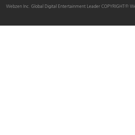
|
|
|
|
Webzen Inc. Global Digital Entertainment Leader COPYRIGHTⓒ W