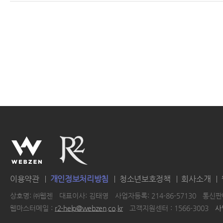
이용약관
개인정보처리방침
청소년보호정책
회사소개
상호명: ㈜웹젠
대표이사: 김태영
사업자등록: 214-86-57130
통신판매
웹마스터메일 :
r2-help@webzen.co.kr
고객지원센터 : 1566-3003
사