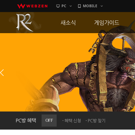
PC
MOBILE
새소식
게임가이드
공지사항
게임 특징
업데이트
서버가이드
이벤트
신병훈련소
히스토리
세부가이드
PC방으로간다
통합보급센터
PC방 혜택
OFF
혜택 신청
PC방 찾기