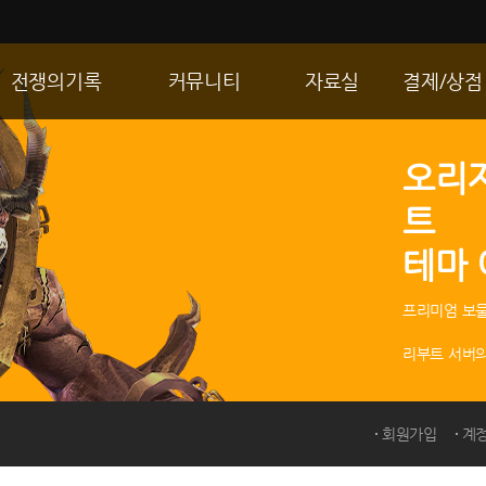
전쟁의기록
커뮤니티
자료실
결제/상점
통합 길드전
자유게시판
게임다운로드
R2 WShop
오리
공성 & 스팟
이미지게시판
갤러리
마이 Wsho
트
랭킹
동영상게시판
내 캐시
테마
R2Match
TIP게시판
GM노트
프리미엄 보물
리부트 서버의
회원가입
계