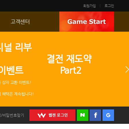
회원가입
로그인
고객센터
FAQ
지널 리부
p
문의/신고
 결전 재도약
R2 SC
 이벤트 Part2
운영정책
 상자 교환 이벤트!
 혜택은 계속됩니다!
정/비밀번호찾기