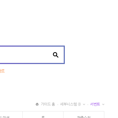
자르
가이드 홈
세부시스템 (I)
서번트
>
>
일 미션
룬
퍼즐수집