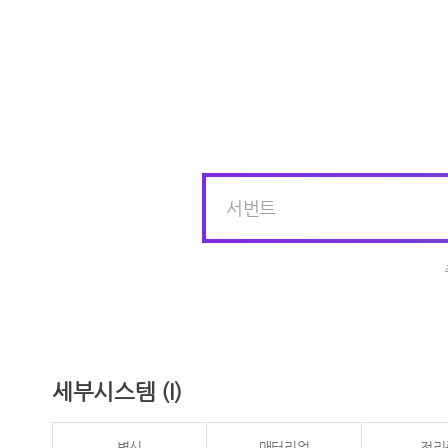
세부시스템 (I)
변신
매터리얼
전리