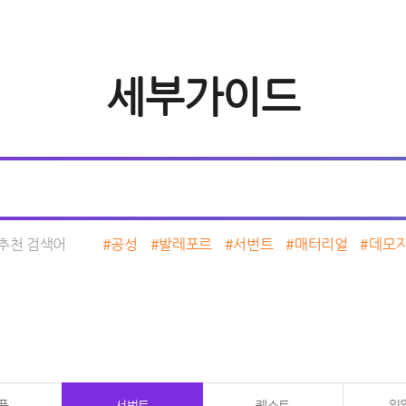
세부가이드
추천 검색어
#공성
#발레포르
#서번트
#매터리얼
#데모
품
서번트
퀘스트
일