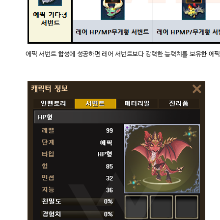
에픽 서번트 합성에 성공하면 레어 서번트보다 강력한 능력치를 보유한 에픽