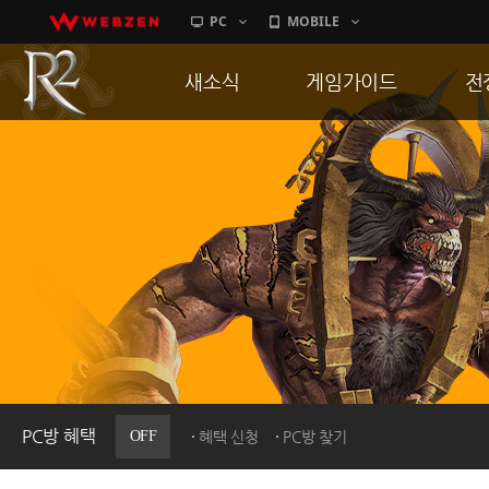
PC
MOBILE
새소식
게임가이드
전
공지사항
게임 특징
통
업데이트
서버가이드
공
이벤트
신병훈련소
히스토리
세부가이드
R
PC방으로간다
통합보급센터
PC방 혜택
OFF
혜택 신청
PC방 찾기