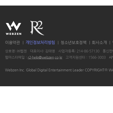
이용약관
개인정보처리방침
청소년보호정책
회사소개
상호명: ㈜웹젠
대표이사: 김태영
사업자등록: 214-86-57130
통신판매
웹마스터메일 :
r2-help@webzen.co.kr
고객지원센터 : 1566-3003
사
|
|
|
|
Webzen Inc. Global Digital Entertainment Leader COPYRIGHTⓒ W