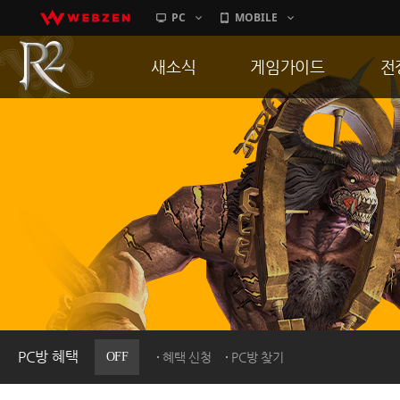
PC
MOBILE
새소식
게임가이드
전
공지사항
게임 특징
통
업데이트
서버가이드
공
이벤트
신병훈련소
히스토리
세부가이드
R
PC방으로간다
통합보급센터
PC방 혜택
OFF
혜택 신청
PC방 찾기