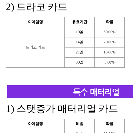
2)
드라코 카드
아이템명
유효기간
확률
10
일
60.00%
14
일
20.00%
드라코 카드
21
일
15.00%
30
일
5.00%
1)
스탯증가 매터리얼 카드
아이템명
레벨
확률