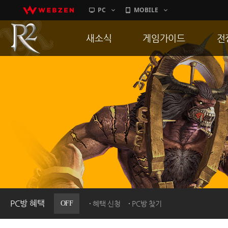
PC
MOBILE
새소식
게임가이드
전
공지사항
게임 특징
통
업데이트
서버가이드
공
이벤트
신병훈련소
히스토리
세부가이드
R
PC방으로간다
통합보급센터
PC방 혜택
OFF
혜택 신청
PC방 찾기