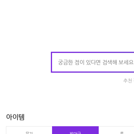
추천
아이템
무기
방어구
룬