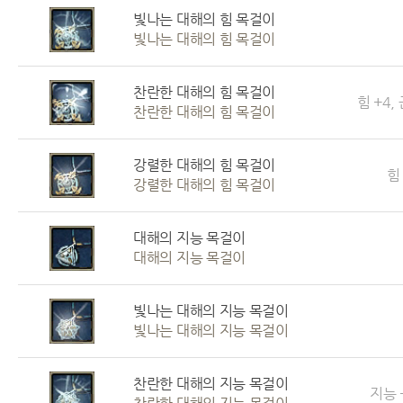
빛나는 대해의 힘 목걸이
빛나는 대해의 힘 목걸이
찬란한 대해의 힘 목걸이
힘 +4
찬란한 대해의 힘 목걸이
강렬한 대해의 힘 목걸이
힘
강렬한 대해의 힘 목걸이
대해의 지능 목걸이
대해의 지능 목걸이
빛나는 대해의 지능 목걸이
빛나는 대해의 지능 목걸이
찬란한 대해의 지능 목걸이
지능 