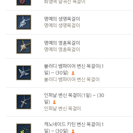
화염에 달궈진 목걸이
명예의 생명목걸이
명예의 생명목걸이
명예의 영혼목걸이
명예의 영혼목걸이
블러디 뱀파이어 변신 목걸이(1
일) ~ (30일)
블러디 뱀파이어 변신 목걸이
인퍼날 변신 목걸이(1일) ~ (30
일)
인퍼날 변신 목걸이
캐노네이드 키틴 변신 목걸이(1
일) ~ (30일)