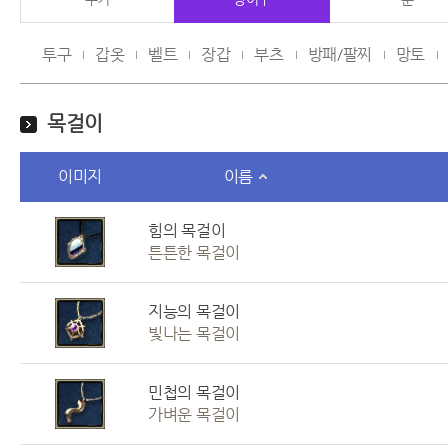
투구
갑옷
벨트
장갑
부츠
방패/팔찌
망토
목걸이
이미지
이름
힘의 목걸이
튼튼한 목걸이
지능의 목걸이
빛나는 목걸이
민첩의 목걸이
가벼운 목걸이