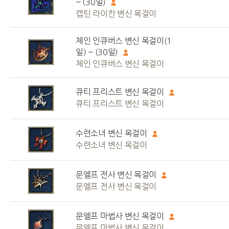
~ (30일)
캡틴 라이칸 변신 목걸이
체인 인큐버스 변신 목걸이(1
일) ~ (30일)
체인 인큐버스 변신 목걸이
큐티 프리스트 변신 목걸이
큐티 프리스트 변신 목걸이
수련소녀 변신 목걸이
수련소녀 변신 목걸이
문엘프 전사 변신 목걸이
문엘프 전사 변신 목걸이
문엘프 마법사 변신 목걸이
문엘프 마법사 변신 목걸이