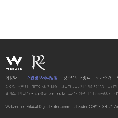
이용약관
개인정보처리방침
청소년보호정책
회사소개
상호명: ㈜웹젠
대표이사: 김태영
사업자등록: 214-86-57130
통신판매
웹마스터메일 :
r2-help@webzen.co.kr
고객지원센터 : 1566-3003
사
|
|
|
|
Webzen Inc. Global Digital Entertainment Leader COPYRIGHTⓒ W