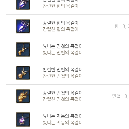
찬란한 힘의 목걸이
강렬한 힘의 목걸이
힘 +3
강렬한 힘의 목걸이
빛나는 민첩의 목걸이
빛나는 민첩의 목걸이
찬란한 민첩의 목걸이
찬란한 민첩의 목걸이
강렬한 민첩의 목걸이
민첩 +3
강렬한 민첩의 목걸이
빛나는 지능의 목걸이
빛나는 지능의 목걸이