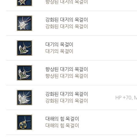
향상된 대지의 목걸이
강화된 대지의 목걸이
강화된 대지의 목걸이
대기의 목걸이
대기의 목걸이
향상된 대기의 목걸이
향상된 대기의 목걸이
강화된 대기의 목걸이
HP +70,
강화된 대기의 목걸이
대해의 힘 목걸이
대해의 힘 목걸이