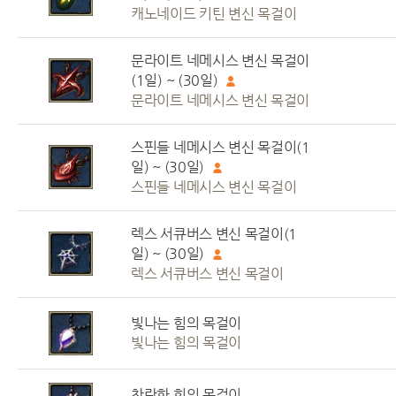
캐노네이드 키틴 변신 목걸이
문라이트 네메시스 변신 목걸이
(1일) ~ (30일)
문라이트 네메시스 변신 목걸이
스핀들 네메시스 변신 목걸이(1
일) ~ (30일)
스핀들 네메시스 변신 목걸이
렉스 서큐버스 변신 목걸이(1
일) ~ (30일)
렉스 서큐버스 변신 목걸이
빛나는 힘의 목걸이
빛나는 힘의 목걸이
찬란한 힘의 목걸이