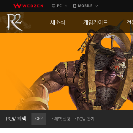
PC
MOBILE
새소식
게임가이드
전
공지사항
게임 특징
통
업데이트
서버가이드
공
이벤트
신병훈련소
히스토리
세부가이드
R
PC방으로간다
통합보급센터
PC방 혜택
OFF
혜택 신청
PC방 찾기