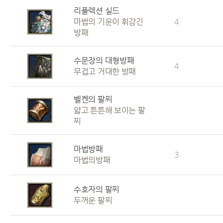
리플렉션 실드
마법의 기운이 휘감긴
4
방패
수문장의 대형방패
4
무겁고 거대한 방패
벨켄의 팔찌
얇고 튼튼해 보이는 팔
찌
마법방패
3
마법의방패
수호자의 팔찌
두꺼운 팔찌