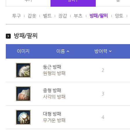
투구
갑옷
벨트
장갑
부츠
방패/팔찌
망토
방패/팔찌
이미지
이름
방어력
둥근 방패
2
원형의 방패
중형 방패
3
사각의 방패
대형 방패
4
무거운 방패