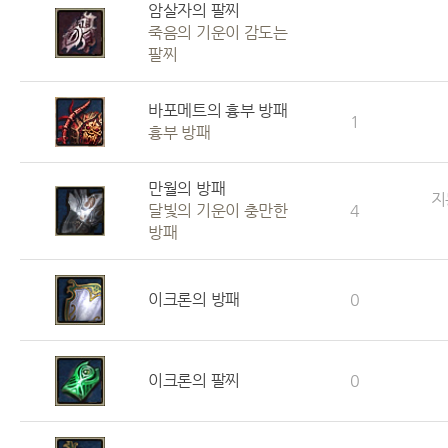
암살자의 팔찌
죽음의 기운이 감도는
팔찌
바포메트의 흉부 방패
1
흉부 방패
만월의 방패
지
달빛의 기운이 충만한
4
방패
이크론의 방패
0
이크론의 팔찌
0