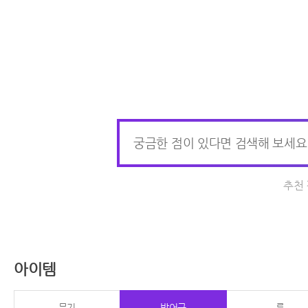
추천
아이템
무기
방어구
룬