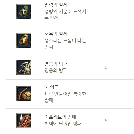
정령의 팔찌
정령의 기운이 느껴지
는 팔찌
축복의 팔찌
성스러운 느낌이 나는
팔찌
영웅의 방패
0
영웅의 방패
본 쉴드
뼈로 만들어진 특이한
1
방패
이프리트의 방패
5
화염에 달궈진 방패