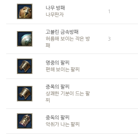
나무 방패
1
나무판자
고블린 금속방패
허름해 보이는 작은 방
3
패
명중의 팔찌
편해 보이는 팔찌
증폭의 팔찌
상쾌한 기분이 드는 팔
찌
중독의 팔찌
악취가 나는 팔찌