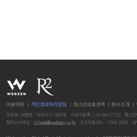
이용약관
개인정보처리방침
청소년보호정책
회사소개
상호명: ㈜웹젠
대표이사: 김태영
사업자등록: 214-86-57130
통신판매
웹마스터메일 :
r2-help@webzen.co.kr
고객지원센터 : 1566-3003
사
|
|
|
|