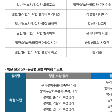
일반/분노한/타락한 화타포스
일반/분노한/타락한 기사단장
일반/분노한/타락한 헬게이트 가디언
각성한 타나토스
일반/분노한/타락한 블랙 와이번
각성한 라르카
일반/분노한/타락한 벨제뷔트
유피테르의 사념
일반/분노한/타락한 아타락시아
바알베크의 사령관
일반/분노한/타락한 불꽃의 폭군
킹 레온
-
행운 보상 상자 등급별 드랍 아이템 리스트
상자명
행운 보상 상자
행
무기
무기강화주문서(축복) 1개
방어구
방어구강화주문서(축복) 1개
악세
강력한 촌격의 포션 2개
확정 드랍
강
강력한 격발의 포션 2개
강
강력한 견고의 포션 2개