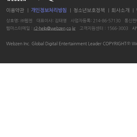
이용약관
개인정보처리방침
청소년보호정책
회사소개
상호명: ㈜웹젠
대표이사: 김태영
사업자등록: 214-86-57130
통신판매
웹마스터메일 :
r2-help@webzen.co.kr
고객지원센터 : 1566-3003
사
|
|
|
|
Webzen Inc. Global Digital Entertainment Leader COPYRIGHTⓒ W