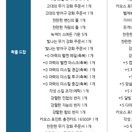
고대의 무기 강화 주문서 1개
카오스 포인
고대의 방어구 강화 주문서 1개
벨제뷔
찬란한 변신의 돌 1개
가이아
찬란한 차원의 돌 1개
유게네
녹색이 스며든 기운 5개
찬란한
빛나는 무기 강화 주문서 1개
찬란한
빛나는 방어구 강화 주문서 1개
강
확률 드랍
+0
마력의 벨켄 메일(축복) 1개
강
+0
마력의 벨켄 마스크(축복) 1개
+5
컴
+0
마력의 미스릴 경갑(축복) 1개
+5
+0
마력의 미스릴 투구(축복) 1개
+
+0
마력의 미스릴 중갑(축복) 1개
+5
암살
각성 스킬 조각(에픽) 1개
+5
강렬한 민첩의 반지 1개
+5
달빛
강렬한 지능의 반지 1개
+5
다마
강렬한 힘의 반지 1개
카오스 포인
카오스 포인트 충전카드 16500P 1개
각성 
찬란한 무기 강화 주문서 1개
+0