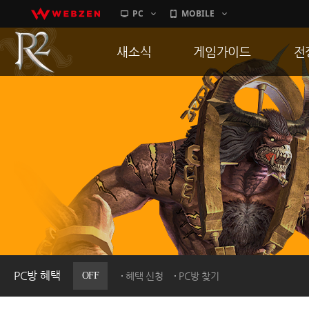
PC
MOBILE
새소식
게임가이드
전
공지사항
게임 특징
통
업데이트
서버가이드
공
이벤트
신병훈련소
히스토리
세부가이드
R
PC방으로간다
통합보급센터
PC방 혜택
OFF
혜택 신청
PC방 찾기