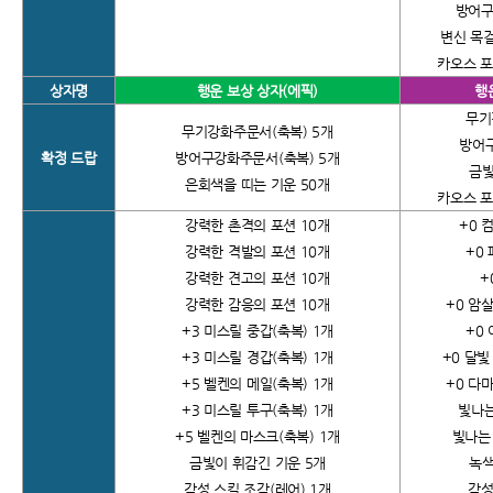
방어구
변신 목걸
카오스 포
상자명
행운 보상 상자(에픽)
행
무기
무기강화주문서(축복) 5개
방어구
확정 드랍
방어구강화주문서(축복) 5개
금빛
은회색을 띠는 기운 50개
카오스 포
강력한 촌격의 포션 10개
+0
컴
강력한 격발의 포션 10개
+0
강력한 견고의 포션 10개
+
강력한 감응의 포션 10개
+0
암살
+3
미스릴 중갑(축복) 1개
+0
+3
미스릴 경갑(축복) 1개
+0
달빛
+5
벨켄의 메일(축복) 1개
+0
다마
+3
미스릴 투구(축복) 1개
빛나는
+5
벨켄의 마스크(축복) 1개
빛나는
금빛이 휘감긴 기운 5개
녹색
각성 스킬 조각(레어) 1개
각성