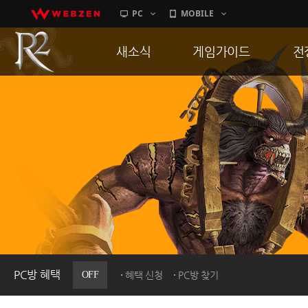
PC
MOBILE
새소식
게임가이드
전
공지사항
게임 특징
통
업데이트
서버가이드
공
이벤트
신병훈련소
히스토리
세부가이드
R
PC방으로간다
통합보급센터
PC방 혜택
OFF
혜택 신청
PC방 찾기