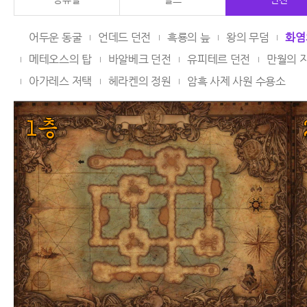
어두운 동굴
언데드 던전
흑룡의 늪
왕의 무덤
화염
메테오스의 탑
바알베크 던전
유피테르 던전
만월의 
아가레스 저택
헤라켄의 정원
암흑 사제 사원 수용소