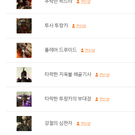
추락한 히드라
전신샷
투사 투랑카
전신샷
플레어 드루이드
전신샷
타락한 지옥불 해골기사
전신샷
타락한 투랑카의 부대장
전신샷
강철의 심판자
전신샷