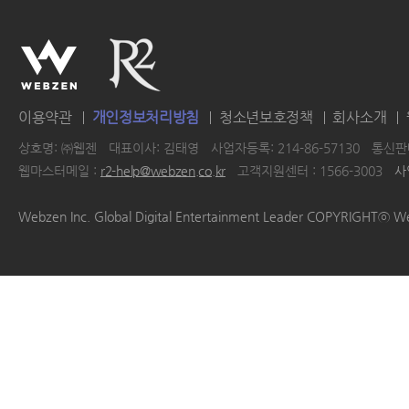
이용약관
개인정보처리방침
청소년보호정책
회사소개
상호명: ㈜웹젠
대표이사: 김태영
사업자등록: 214-86-57130
통신판매
웹마스터메일 :
r2-help@webzen.co.kr
고객지원센터 : 1566-3003
사
|
|
|
|
Webzen Inc. Global Digital Entertainment Leader COPYRIGHTⓒ W