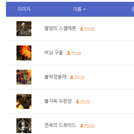
이미지
이름
멸망의 스켈레톤
전신샷
버닝 구울
전신샷
불딱정벌레
전신샷
불지옥 수문장
전신샷
연옥의 드루이드
전신샷