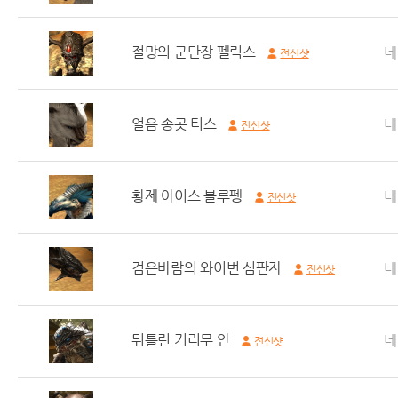
절망의 군단장 펠릭스
네
전신샷
얼음 송곳 티스
네
전신샷
황제 아이스 블루펭
네
전신샷
검은바람의 와이번 심판자
네
전신샷
뒤틀린 키리무 안
네
전신샷