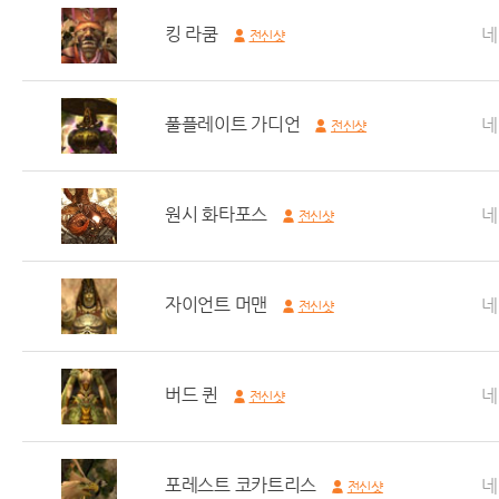
킹 라쿰
네
전신샷
풀플레이트 가디언
네
전신샷
원시 화타포스
네
전신샷
자이언트 머맨
네
전신샷
버드 퀸
네
전신샷
포레스트 코카트리스
네
전신샷