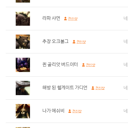
라파 샤먼
네
전신샷
추장 오크볼그
네
전신샷
퀸 골리앗 버드이터
네
전신샷
해방 된 헬게이트 가디언
네
전신샷
나가 에쉬비
네
전신샷