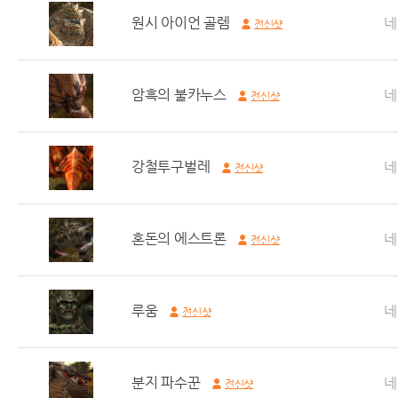
원시 아이언 골렘
네
전신샷
암흑의 불카누스
네
전신샷
강철투구벌레
네
전신샷
혼돈의 에스트론
네
전신샷
루움
네
전신샷
분지 파수꾼
네
전신샷