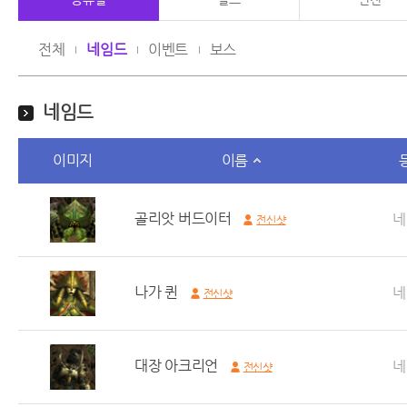
전체
네임드
이벤트
보스
네임드
이미지
이름
골리앗 버드이터
네
전신샷
나가 퀸
네
전신샷
대장 아크리언
네
전신샷