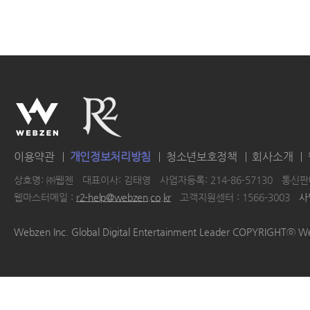
이용약관
개인정보처리방침
청소년보호정책
회사소개
상호명: ㈜웹젠
대표이사: 김태영
사업자등록: 214-86-57130
통신판매
웹마스터메일 :
r2-help@webzen.co.kr
고객지원센터 : 1566-3003
사
|
|
|
|
Webzen Inc. Global Digital Entertainment Leader COPYRIGHTⓒ W