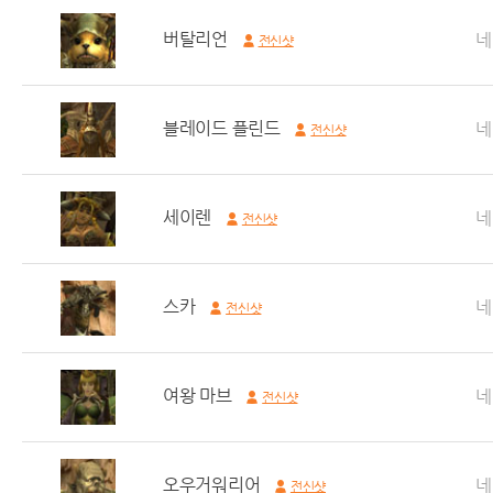
버탈리언
네
전신샷
블레이드 플린드
네
전신샷
세이렌
네
전신샷
스카
네
전신샷
여왕 마브
네
전신샷
오우거워리어
네
전신샷