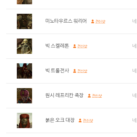
미노타우르스 워리어
네
전신샷
빅 스켈레톤
네
전신샷
빅 트롤전사
네
전신샷
원시 레프리칸 족장
네
전신샷
붉은 오크 대장
네
전신샷