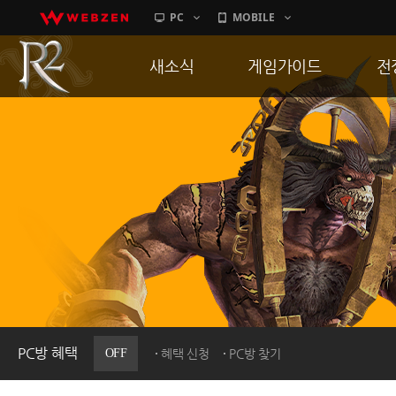
PC
MOBILE
새소식
게임가이드
전
공지사항
게임 특징
통
업데이트
서버가이드
공
이벤트
신병훈련소
히스토리
세부가이드
R
PC방으로간다
통합보급센터
PC방 혜택
OFF
혜택 신청
PC방 찾기