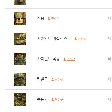
자봉
네
전신샷
자이언트 바실리스크
네
전신샷
자이언트 족장
네
전신샷
카발로
네
전신샷
쿠룬카
네
전신샷