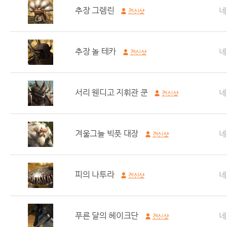
추장 그렘린
네
전신샷
추장 놀 테카
네
전신샷
서리 웬디고 지휘관 쿤
네
전신샷
겨울그늘 빅풋 대장
네
전신샷
피의 나투라
네
전신샷
푸른 달의 헤이크단
네
전신샷