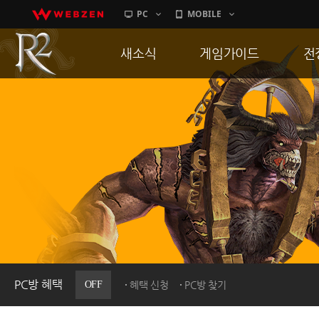
PC
MOBILE
새소식
게임가이드
전
공지사항
게임 특징
통
업데이트
서버가이드
공
이벤트
신병훈련소
히스토리
세부가이드
R
PC방으로간다
통합보급센터
PC방 혜택
OFF
혜택 신청
PC방 찾기