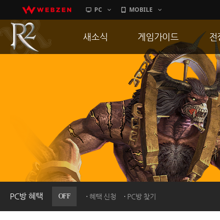
PC
MOBILE
새소식
게임가이드
전
공지사항
게임 특징
통
업데이트
서버가이드
공
이벤트
신병훈련소
히스토리
세부가이드
R
PC방으로간다
통합보급센터
PC방 혜택
OFF
혜택 신청
PC방 찾기