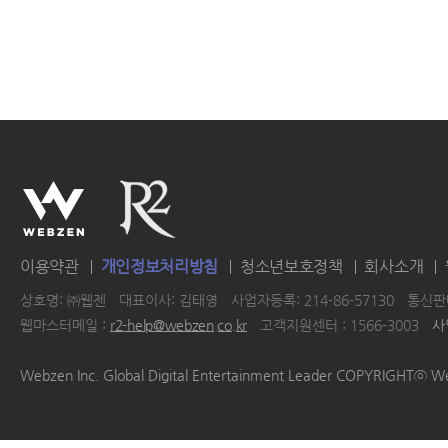
이용약관
개인정보처리방침
청소년보호정책
회사소개
상호명: ㈜웹젠
대표이사: 김태영
사업자등록: 214-86-57130
통신판매
웹마스터메일 :
r2-help@webzen.co.kr
고객지원센터 : 1566-3003
사
|
|
|
|
Webzen Inc. Global Digital Entertainment Leader COPYRIGHTⓒ W