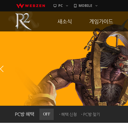
PC
MOBILE
새소식
게임가이드
공지사항
게임 특징
업데이트
서버가이드
이벤트
신병훈련소
히스토리
세부가이드
PC방으로간다
통합보급센터
PC방 혜택
OFF
혜택 신청
PC방 찾기