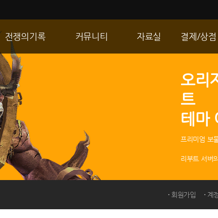
전쟁의기록
커뮤니티
자료실
결제/상점
통합 길드전
자유게시판
게임다운로드
R2 WShop
오리
공성 & 스팟
이미지게시판
갤러리
마이 Wsho
트
랭킹
동영상게시판
내 캐시
테마
R2Match
TIP게시판
GM노트
프리미엄 보물
리부트 서버의
회원가입
계