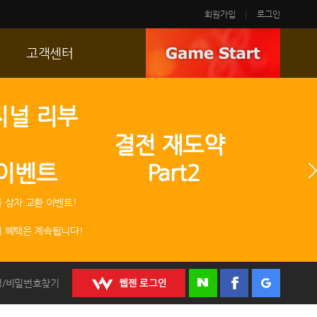
회원가입
로그인
고객센터
FAQ
지널 리부
p
문의/신고
 결전 재도약
R2 SC
 이벤트 Part2
운영정책
 상자 교환 이벤트!
 혜택은 계속됩니다!
정/비밀번호찾기