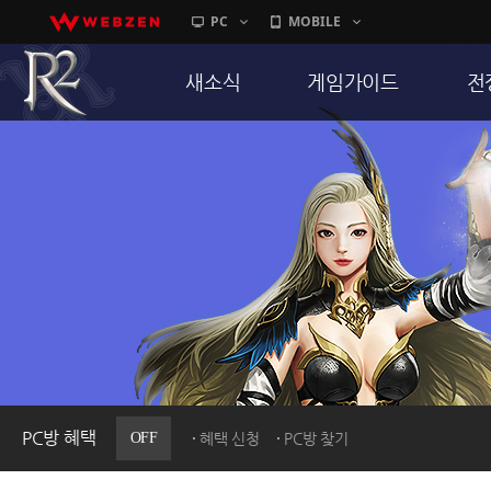
PC
MOBILE
새소식
게임가이드
전
공지사항
게임 특징
통
업데이트
서버가이드
공
이벤트
신병훈련소
히스토리
세부가이드
R
PC방으로간다
통합보급센터
PC방 혜택
OFF
혜택 신청
PC방 찾기