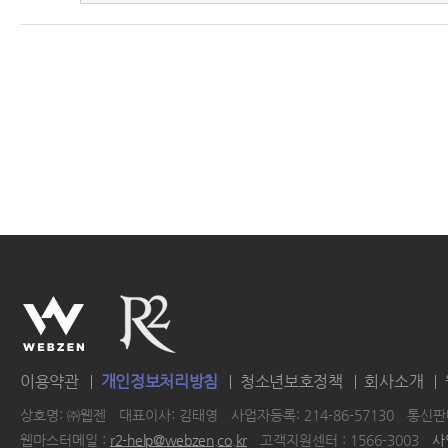
이용약관
개인정보처리방침
청소년보호정책
회사소개
상호명: ㈜웹젠
대표이사: 김태영
사업자등록: 214-86-57130
통신판매
웹마스터메일 :
r2-help@webzen.co.kr
고객지원센터 : 1566-3003
사