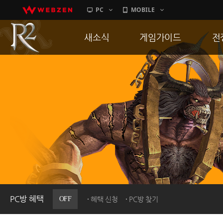
PC
MOBILE
새소식
게임가이드
전
공지사항
게임 특징
통
업데이트
서버가이드
공
이벤트
신병훈련소
히스토리
세부가이드
R
PC방으로간다
통합보급센터
PC방 혜택
OFF
혜택 신청
PC방 찾기