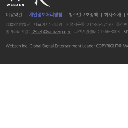
이용약관
개인정보처리방침
청소년보호정책
회사소개
상호명: ㈜웹젠
대표이사: 김태영
사업자등록: 214-86-57130
통신판매
웹마스터메일 :
r2-help@webzen.co.kr
고객지원센터 : 1566-3003
사
|
|
|
|
Webzen Inc. Global Digital Entertainment Leader COPYRIGHTⓒ W