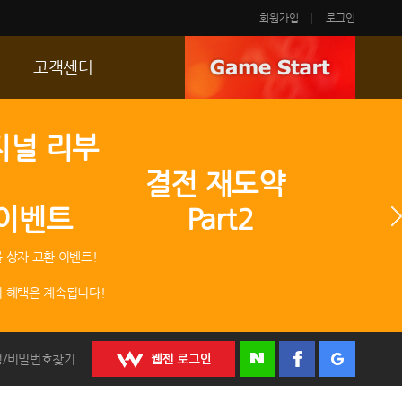
회원가입
로그인
고객센터
FAQ
지널 리부
p
문의/신고
 결전 재도약
R2 SC
 이벤트 Part2
운영정책
 상자 교환 이벤트!
 혜택은 계속됩니다!
정/비밀번호찾기