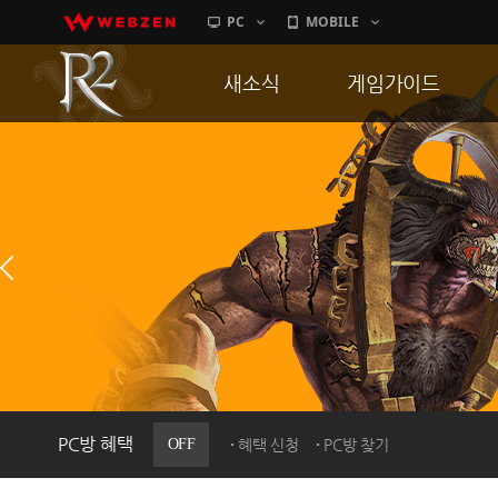
PC
MOBILE
새소식
게임가이드
공지사항
게임 특징
업데이트
서버가이드
이벤트
신병훈련소
히스토리
세부가이드
PC방으로간다
통합보급센터
PC방 혜택
OFF
혜택 신청
PC방 찾기