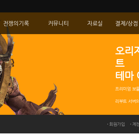
전쟁의기록
커뮤니티
자료실
결제/상점
통합 길드전
자유게시판
게임다운로드
R2 WShop
오리
공성 & 스팟
이미지게시판
갤러리
마이 Wsho
트
랭킹
동영상게시판
내 캐시
테마
R2Match
TIP게시판
GM노트
프리미엄 보물
리부트 서버의
회원가입
계