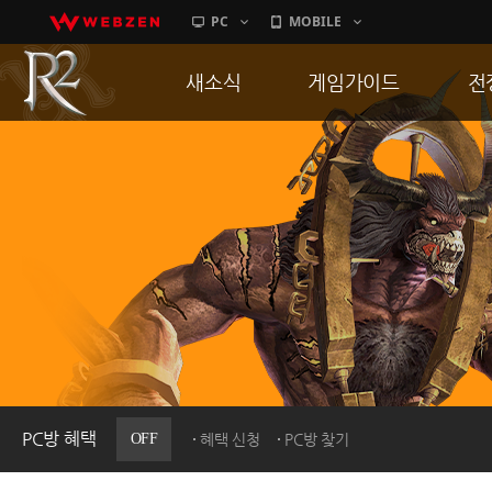
PC
MOBILE
새소식
게임가이드
전
공지사항
게임 특징
통
업데이트
서버가이드
공
이벤트
신병훈련소
히스토리
세부가이드
R
PC방으로간다
통합보급센터
PC방 혜택
OFF
혜택 신청
PC방 찾기