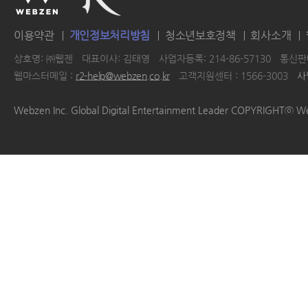
이용약관
개인정보처리방침
청소년보호정책
회사소개
상호명: ㈜웹젠
대표이사: 김태영
사업자등록: 214-86-57130
통신판매
웹마스터메일 :
r2-help@webzen.co.kr
고객지원센터 : 1566-3003
사
|
|
|
|
Webzen Inc. Global Digital Entertainment Leader COPYRIGHTⓒ W