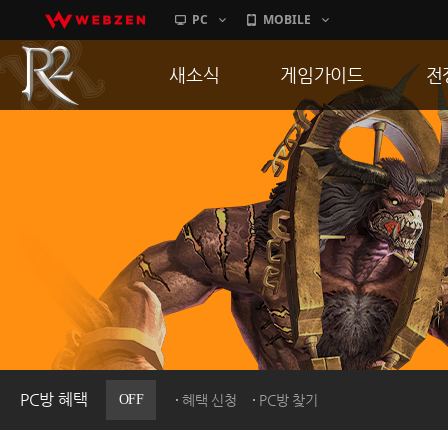
PC
MOBILE
새소식
게임가이드
전
공지사항
게임 특징
통
업데이트
서버가이드
공
이벤트
신병훈련소
히스토리
세부가이드
R
PC방으로간다
통합보급센터
PC방 혜택
OFF
혜택 신청
PC방 찾기