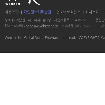
이용약관
개인정보처리방침
청소년보호정책
회사소개
상호명: ㈜웹젠
대표이사: 김태영
사업자등록: 214-86-57130
통신판매
웹마스터메일 :
r2-help@webzen.co.kr
고객지원센터 : 1566-3003
사
|
|
|
|
Webzen Inc. Global Digital Entertainment Leader COPYRIGHTⓒ W