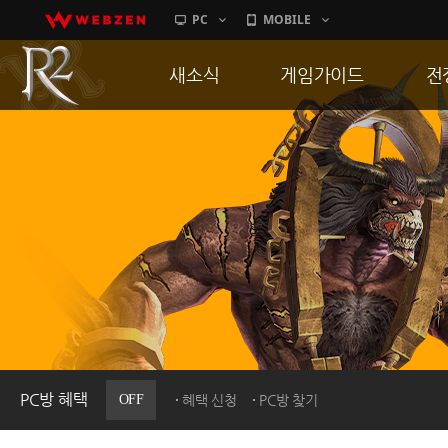
PC
MOBILE
새소식
게임가이드
전
공지사항
게임 특징
통
업데이트
서버가이드
공
이벤트
신병훈련소
히스토리
세부가이드
R
PC방으로간다
통합보급센터
PC방 혜택
OFF
혜택 신청
PC방 찾기