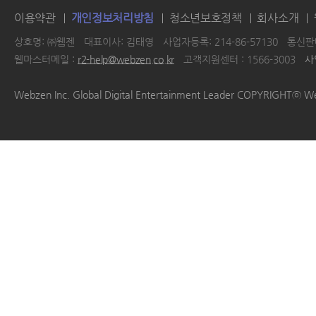
이용약관
개인정보처리방침
청소년보호정책
회사소개
상호명: ㈜웹젠
대표이사: 김태영
사업자등록: 214-86-57130
통신판매
웹마스터메일 :
r2-help@webzen.co.kr
고객지원센터 : 1566-3003
사
|
|
|
|
Webzen Inc. Global Digital Entertainment Leader COPYRIGHTⓒ W