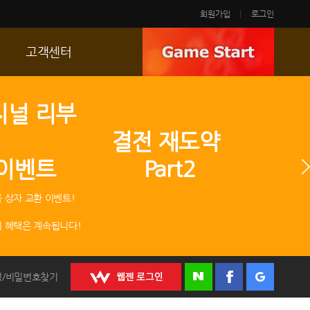
회원가입
로그인
고객센터
FAQ
지널 리부
p
문의/신고
 결전 재도약
R2 SC
 이벤트 Part2
운영정책
 상자 교환 이벤트!
 혜택은 계속됩니다!
정/비밀번호찾기