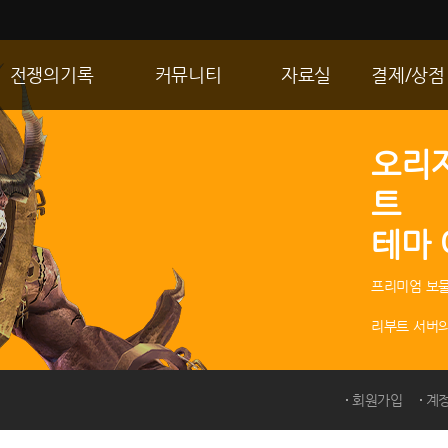
전쟁의기록
커뮤니티
자료실
결제/상점
통합 길드전
자유게시판
게임다운로드
R2 WShop
오리
공성 & 스팟
이미지게시판
갤러리
마이 Wsho
트
랭킹
동영상게시판
내 캐시
테마
R2Match
TIP게시판
GM노트
프리미엄 보물
리부트 서버의
회원가입
계