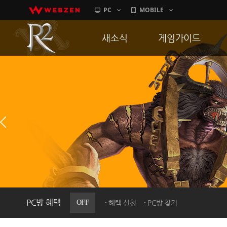
PC
MOBILE
새소식
게임가이드
공지사항
게임 특징
업데이트
서버가이드
이벤트
신병훈련소
히스토리
세부가이드
PC방으로간다
통합보급센터
PC방 혜택
OFF
혜택 신청
PC방 찾기