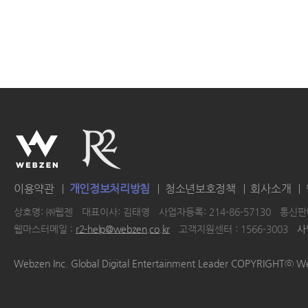
이용약관
개인정보처리방침
청소년보호정책
회사소개
상호명: ㈜웹젠
대표이사: 김태영
사업자등록: 214-86-57130
통신판매
웹마스터메일 :
r2-help@webzen.co.kr
고객지원센터 : 1566-3003
사
|
|
|
|
Webzen Inc. Global Digital Entertainment Leader COPYRIGHTⓒ W