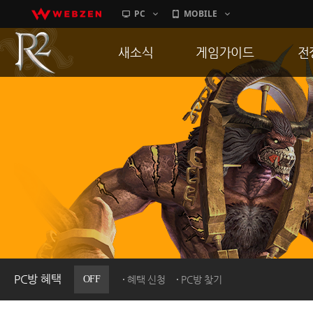
PC
MOBILE
새소식
게임가이드
전
공지사항
게임 특징
통
업데이트
서버가이드
공
이벤트
신병훈련소
히스토리
세부가이드
R
PC방으로간다
통합보급센터
PC방 혜택
OFF
혜택 신청
PC방 찾기