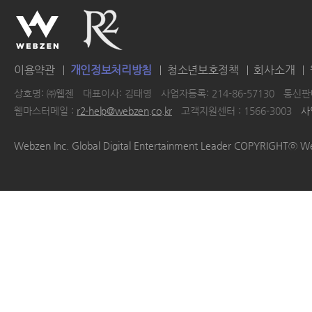
이용약관
개인정보처리방침
청소년보호정책
회사소개
상호명: ㈜웹젠
대표이사: 김태영
사업자등록: 214-86-57130
통신판매
웹마스터메일 :
r2-help@webzen.co.kr
고객지원센터 : 1566-3003
사
|
|
|
|
Webzen Inc. Global Digital Entertainment Leader COPYRIGHTⓒ W