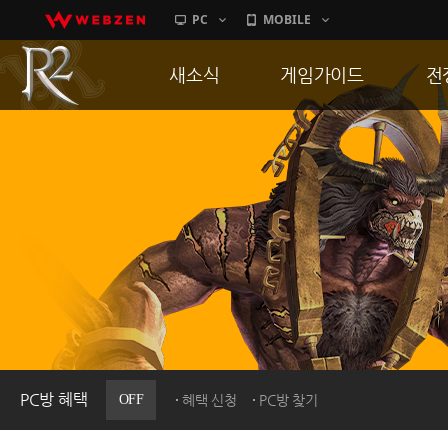
PC
MOBILE
새소식
게임가이드
전
공지사항
게임 특징
통
업데이트
서버가이드
공
이벤트
신병훈련소
히스토리
세부가이드
R
PC방으로간다
통합보급센터
PC방 혜택
OFF
혜택 신청
PC방 찾기