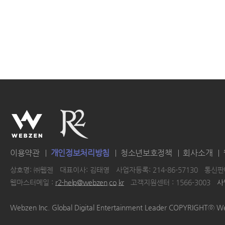
이용약관
개인정보처리방침
청소년보호정책
회사소개
상호명: ㈜웹젠
대표이사: 김태영
사업자등록: 214-86-57130
통신판매
웹마스터메일 :
r2-help@webzen.co.kr
고객지원센터 : 1566-3003
사
|
|
|
|
Webzen Inc. Global Digital Entertainment Leader COPYRIGHTⓒ W