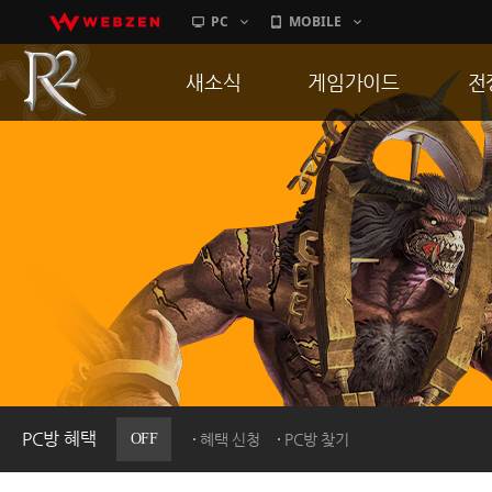
PC
MOBILE
새소식
게임가이드
전
공지사항
게임 특징
통
업데이트
서버가이드
공
이벤트
신병훈련소
히스토리
세부가이드
R
PC방으로간다
통합보급센터
PC방 혜택
OFF
혜택 신청
PC방 찾기