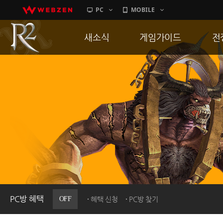
PC
MOBILE
새소식
게임가이드
전
공지사항
게임 특징
통
업데이트
서버가이드
공
이벤트
신병훈련소
히스토리
세부가이드
R
PC방으로간다
통합보급센터
PC방 혜택
OFF
혜택 신청
PC방 찾기