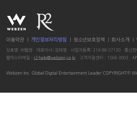
이용약관
개인정보처리방침
청소년보호정책
회사소개
상호명: ㈜웹젠
대표이사: 김태영
사업자등록: 214-86-57130
통신판매
웹마스터메일 :
r2-help@webzen.co.kr
고객지원센터 : 1566-3003
사
|
|
|
|
Webzen Inc. Global Digital Entertainment Leader COPYRIGHTⓒ W