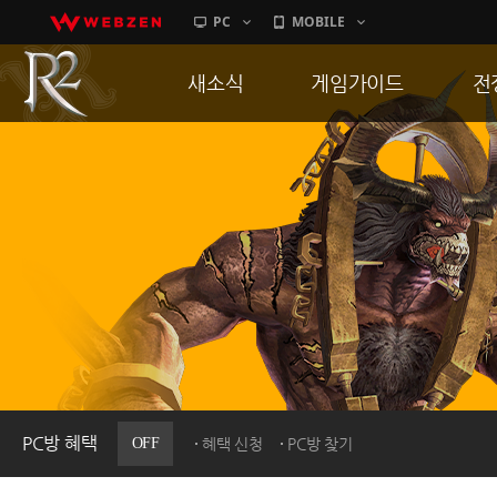
PC
MOBILE
새소식
게임가이드
전
공지사항
게임 특징
통
업데이트
서버가이드
공
이벤트
신병훈련소
히스토리
세부가이드
R
PC방으로간다
통합보급센터
PC방 혜택
OFF
혜택 신청
PC방 찾기