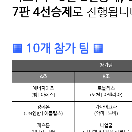
7판 4선승제
로 진행됩니
▒ 10개 참가 팀 ▒
참가팀
A조
B조
에너자이조
로블리스
(빛 | 아레스)
(도천 | 아벨리아)
킹레온
가마이끄라
(UN연합 | 이클립스)
(악마 | 노바)
개으름
니얼굴
(악마 | 노바)
(낭만합격 | 오픈 리부트)