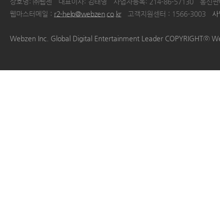
상호명: ㈜웹젠
대표이사: 김태영
사업자등록: 214-86-57130
통신판매
웹마스터메일 :
r2-help@webzen.co.kr
고객지원센터 : 1566-3003
사
|
|
|
|
Webzen Inc. Global Digital Entertainment Leader COPYRIGHTⓒ W