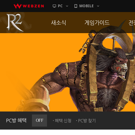
PC
MOBILE
새소식
게임가이드
전
공지사항
게임 특징
통
업데이트
서버가이드
공
이벤트
신병훈련소
히스토리
세부가이드
R
PC방으로간다
통합보급센터
PC방 혜택
OFF
혜택 신청
PC방 찾기