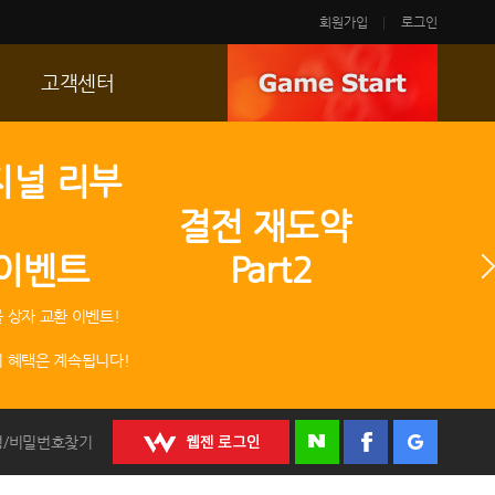
회원가입
로그인
고객센터
FAQ
지널 리부
p
문의/신고
 결전 재도약
R2 SC
 이벤트 Part2
운영정책
 상자 교환 이벤트!
 혜택은 계속됩니다!
정/비밀번호찾기