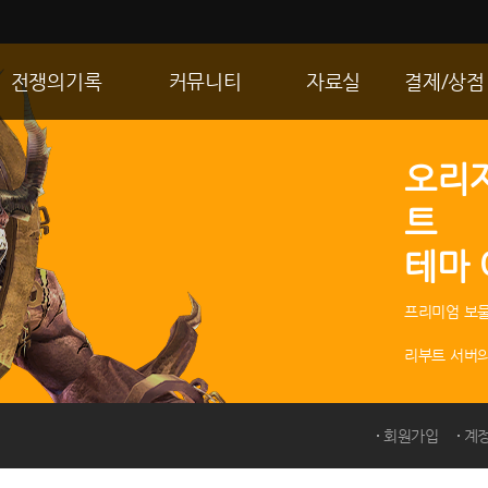
전쟁의기록
커뮤니티
자료실
결제/상점
통합 길드전
자유게시판
게임다운로드
R2 WShop
오리
공성 & 스팟
이미지게시판
갤러리
마이 Wsho
트
랭킹
동영상게시판
내 캐시
테마
R2Match
TIP게시판
GM노트
프리미엄 보물
리부트 서버의
회원가입
계