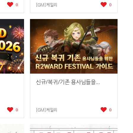
0
[GM]케일리
0
신규/복귀/기존 용사님들을...
0
[GM]케일리
0