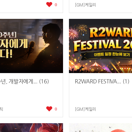
0
[GM]케일리
주년, 개발자에게... (16)
R2WARD FESTIVA... (1)
나틱
0
[GM]케일리