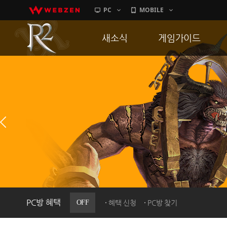
PC
MOBILE
새소식
게임가이드
공지사항
게임 특징
업데이트
서버가이드
이벤트
신병훈련소
히스토리
세부가이드
PC방으로간다
통합보급센터
PC방 혜택
OFF
혜택 신청
PC방 찾기