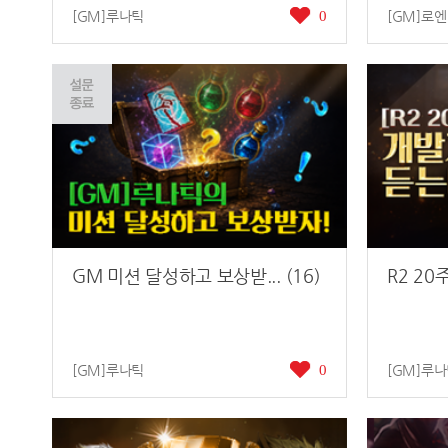
[GM]루나틱
0
[GM]로엔
GM 미션 달성하고 보상받... (16)
R2 20
[GM]루나틱
0
[GM]루