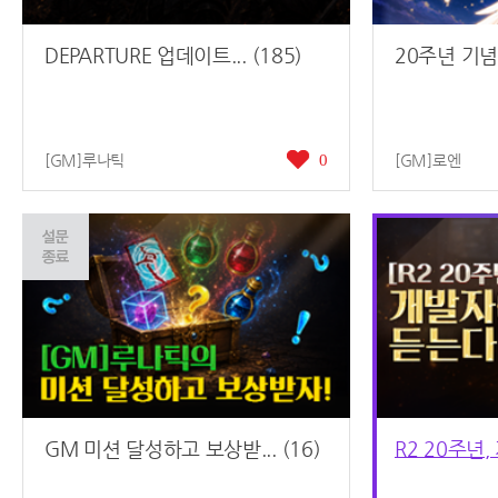
DEPARTURE 업데이트... (185)
20주년 기념
[GM]루나틱
0
[GM]로엔
GM 미션 달성하고 보상받... (16)
R2 20주년,