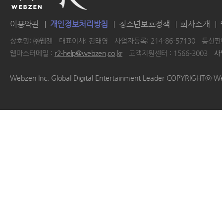
이용약관
개인정보처리방침
청소년보호정책
회사소개
상호명: ㈜웹젠
대표이사: 김태영
사업자등록: 214-86-57130
통신판매
웹마스터메일 :
r2-help@webzen.co.kr
고객지원센터 : 1566-3003
사
|
|
|
|
Webzen Inc. Global Digital Entertainment Leader COPYRIGHTⓒ W