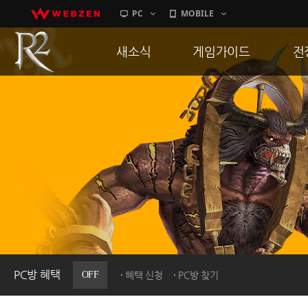
PC
MOBILE
새소식
게임가이드
전
공지사항
게임 특징
통
업데이트
서버가이드
공
이벤트
신병훈련소
히스토리
세부가이드
R
PC방으로간다
통합보급센터
PC방 혜택
OFF
혜택 신청
PC방 찾기