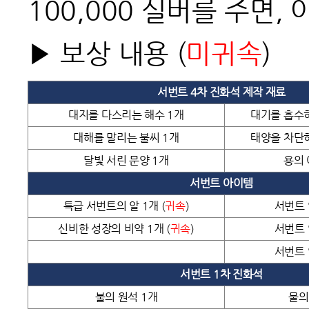
100,000 실버를 주면,
▶ 보상 내용
(
미귀속
)
서번트 4차 진화석 제작 재료
대지를 다스리는 해수 1개
대기를 흡수하
대해를 말리는 불씨 1개
태양을 차단하
달빛 서린 문양 1개
용의 
서번트 아이템
특급 서번트의 알 1개 (
귀속
)
서번트 
신비한 성장의 비약 1개 (
귀속
)
서번트 
서번트 
서번트 1차 진화석
불의 원석 1개
물의