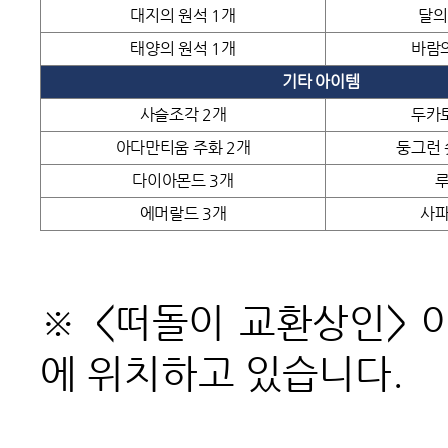
대지의 원석 1개
달의
태양의 원석 1개
바람의
기타 아이템
사슬조각 2개
두카토
아다만티움 주화 2개
둥그런
다이아몬드 3개
루
에머랄드 3개
사파
※ <떠돌이 교환상인> 아
에 위치하고 있습니다.