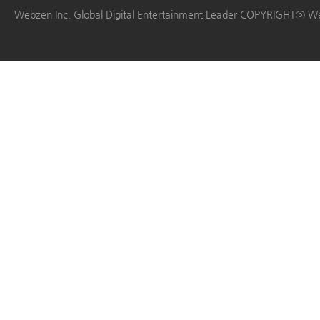
|
|
|
|
Webzen Inc. Global Digital Entertainment Leader COPYRIGHTⓒ W