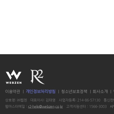
이용약관
개인정보처리방침
청소년보호정책
회사소개
상호명: ㈜웹젠
대표이사: 김태영
사업자등록: 214-86-57130
통신판매
웹마스터메일 :
r2-help@webzen.co.kr
고객지원센터 : 1566-3003
사