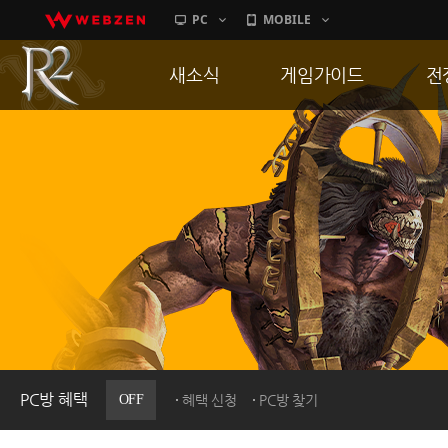
PC
MOBILE
새소식
게임가이드
전
공지사항
게임 특징
통
업데이트
서버가이드
공
이벤트
신병훈련소
히스토리
세부가이드
R
PC방으로간다
통합보급센터
PC방 혜택
OFF
혜택 신청
PC방 찾기