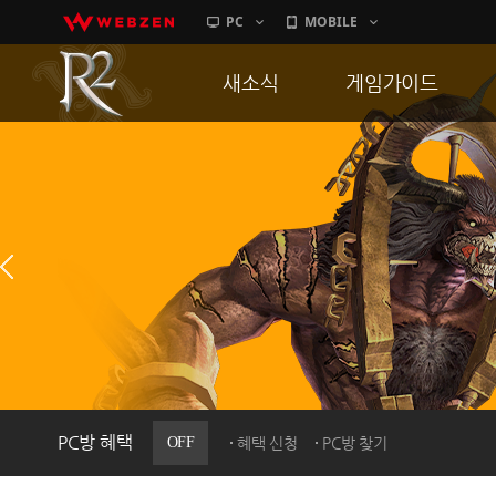
PC
MOBILE
새소식
게임가이드
공지사항
게임 특징
업데이트
서버가이드
이벤트
신병훈련소
히스토리
세부가이드
PC방으로간다
통합보급센터
PC방 혜택
OFF
혜택 신청
PC방 찾기