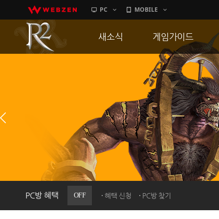
PC
MOBILE
새소식
게임가이드
공지사항
게임 특징
업데이트
서버가이드
이벤트
신병훈련소
히스토리
세부가이드
PC방으로간다
통합보급센터
PC방 혜택
OFF
혜택 신청
PC방 찾기