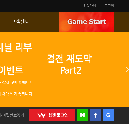
회원가입
로그인
고객센터
FAQ
지널 리부
p
문의/신고
 결전 재도약
R2 SC
 이벤트 Part2
운영정책
 상자 교환 이벤트!
 혜택은 계속됩니다!
정/비밀번호찾기