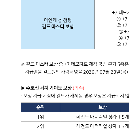
+7 데모
① +
데인케 성 점령
② +
길드 마스터 보상
③ +
④ +
⑤ +
※ 길드 마스터 보상 중 +7 데모자르 제작 공방 무기 5종
지급받을 길드원의 캐릭터명을 2026년 07월 23일(목
▶ 수호신 처치 기여도 보상
(
귀속
)
-
보상 지급 시점에 길드가 해체된 경우 보상은 지급되지 
순위
보상
1위
레전드 매터리얼 상자Ⅱ 5개
2위
레전드 매터리얼 상자Ⅱ 3개