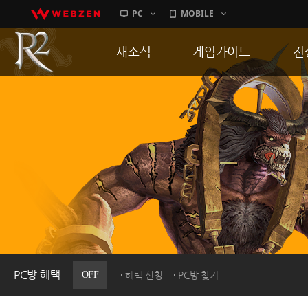
PC
MOBILE
새소식
게임가이드
전
공지사항
게임 특징
통
업데이트
서버가이드
공
이벤트
신병훈련소
히스토리
세부가이드
R
PC방으로간다
통합보급센터
PC방 혜택
OFF
혜택 신청
PC방 찾기