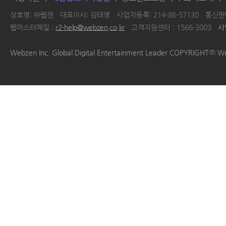
상호명: ㈜웹젠
대표이사: 김태영
사업자등록: 214-86-57130
통신판매
웹마스터메일 :
r2-help@webzen.co.kr
고객지원센터 : 1566-3003
사
|
|
|
|
Webzen Inc. Global Digital Entertainment Leader COPYRIGHTⓒ W