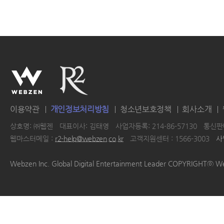
이용약관
개인정보처리방침
청소년보호정책
회사소개
상호명: ㈜웹젠
대표이사: 김태영
사업자등록: 214-86-57130
통신판매
웹마스터메일 :
r2-help@webzen.co.kr
고객지원센터 : 1566-3003
사
|
|
|
|
Webzen Inc. Global Digital Entertainment Leader COPYRIGHTⓒ W