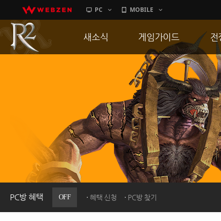
PC
MOBILE
새소식
게임가이드
전
공지사항
게임 특징
통
업데이트
서버가이드
공
이벤트
신병훈련소
히스토리
세부가이드
R
PC방으로간다
통합보급센터
PC방 혜택
OFF
혜택 신청
PC방 찾기