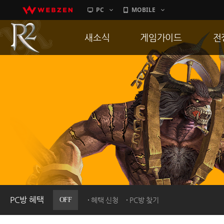
PC
MOBILE
새소식
게임가이드
전
공지사항
게임 특징
통
업데이트
서버가이드
공
이벤트
신병훈련소
히스토리
세부가이드
R
PC방으로간다
통합보급센터
PC방 혜택
OFF
혜택 신청
PC방 찾기