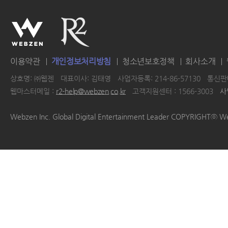
이용약관
개인정보처리방침
청소년보호정책
회사소개
상호명: ㈜웹젠
대표이사: 김태영
사업자등록: 214-86-57130
통신판매
웹마스터메일 :
r2-help@webzen.co.kr
고객지원센터 : 1566-3003
사
|
|
|
|
Webzen Inc. Global Digital Entertainment Leader COPYRIGHTⓒ W