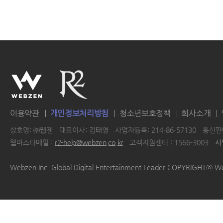
이용약관
개인정보처리방침
청소년보호정책
회사소개
상호명: ㈜웹젠
대표이사: 김태영
사업자등록: 214-86-57130
통신판매
웹마스터메일 :
r2-help@webzen.co.kr
고객지원센터 : 1566-3003
사
|
|
|
|
Webzen Inc. Global Digital Entertainment Leader COPYRIGHTⓒ W