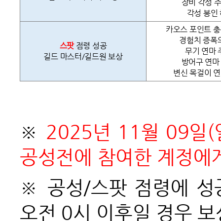
장비 각성 주
각성 봉인 
카오스 포인트 충전
경험치 증폭의
스팟
점령 성공
무기 연마 
길드 마스터/길드원 보상
방어구 연마 
변신 목걸이 연
※
2025
년 11월 09일
공성전에 참여한 계정에
※ 공성/스팟 점령에 성공
오전 0시 이후일 경우 