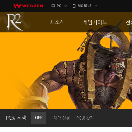
PC
MOBILE
새소식
게임가이드
전
공지사항
게임 특징
통
업데이트
서버가이드
공
이벤트
신병훈련소
히스토리
세부가이드
R
PC방으로간다
통합보급센터
PC방 혜택
OFF
혜택 신청
PC방 찾기