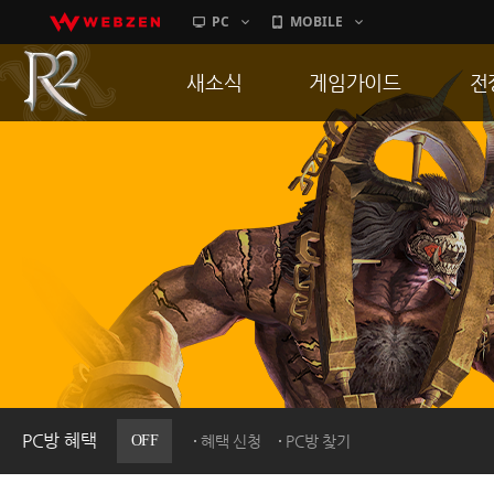
PC
MOBILE
새소식
게임가이드
전
공지사항
게임 특징
통
업데이트
서버가이드
공
이벤트
신병훈련소
히스토리
세부가이드
R
PC방으로간다
통합보급센터
PC방 혜택
OFF
혜택 신청
PC방 찾기