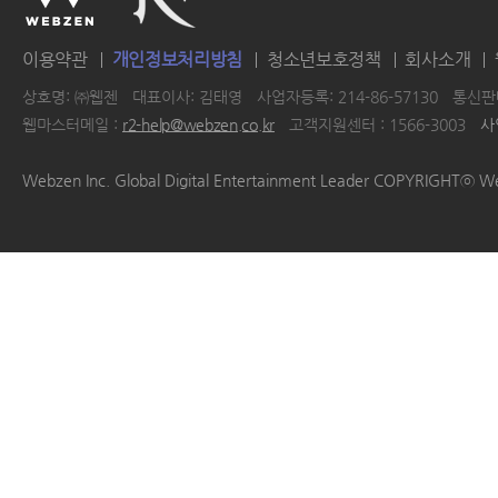
이용약관
개인정보처리방침
청소년보호정책
회사소개
상호명: ㈜웹젠
대표이사: 김태영
사업자등록: 214-86-57130
통신판매
웹마스터메일 :
r2-help@webzen.co.kr
고객지원센터 : 1566-3003
사
|
|
|
|
Webzen Inc. Global Digital Entertainment Leader COPYRIGHTⓒ W