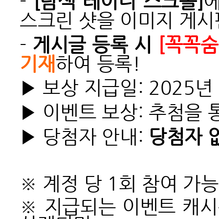
-
[탐색 레이더 스크롤]
에
스크린 샷을 이미지 게시
-
게시글 등록 시
[꼭꼭숨
기재
하여 등록!
▶ 보상 지급일: 2025년
▶ 이벤트 보상: 추첨을 통
▶ 당첨자 안내:
당첨자 
※ 계정 당 1회 참여 가
※ 지급되는 이벤트 캐시