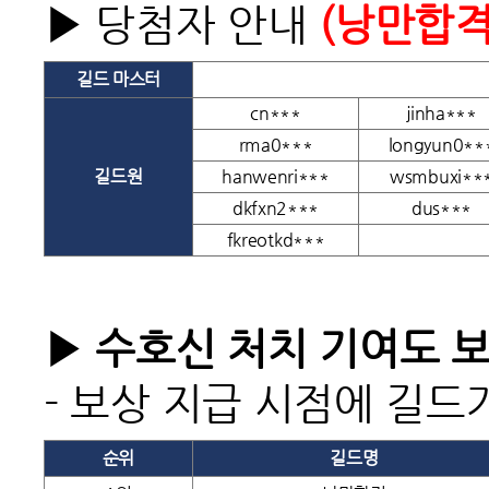
▶
당첨자 안내
(낭만합격
길드 마스터
cn***
jinha***
rma0***
longyun0**
길드원
hanwenri***
wsmbuxi**
dkfxn2***
dus***
fkreotkd***
▶ 수호신 처치 기여도 
-
보상 지급 시점에 길드
순위
길드명