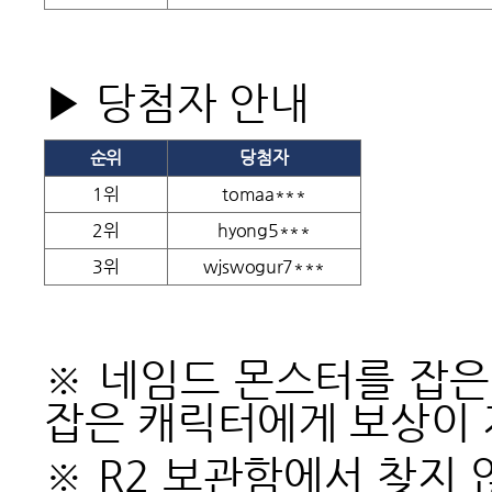
▶ 당첨자 안내
순위
당첨자
1위
tomaa***
2위
hyong5***
3위
wjswogur7***
※ 네임드 몬스터를 잡은
잡은 캐릭터에게 보상이 
※ R2 보관함에서 찾지 