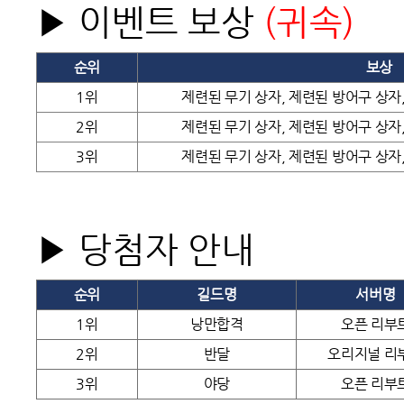
▶ 이벤트 보상
(
귀속
)
순위
보상
1위
제련된 무기 상자, 제련된 방어구 상자
2위
제련된 무기 상자, 제련된 방어구 상자
3위
제련된 무기 상자, 제련된 방어구 상자
▶ 당첨자 안내
순위
길드명
서버명
1위
낭만합격
오픈 리부
2위
반달
오리지널 리
3위
야당
오픈 리부