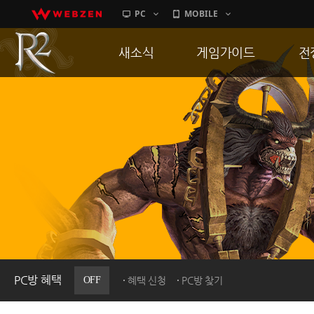
PC
MOBILE
새소식
게임가이드
전
공지사항
게임 특징
통
업데이트
서버가이드
공
이벤트
신병훈련소
히스토리
세부가이드
R
PC방으로간다
통합보급센터
PC방 혜택
OFF
혜택 신청
PC방 찾기