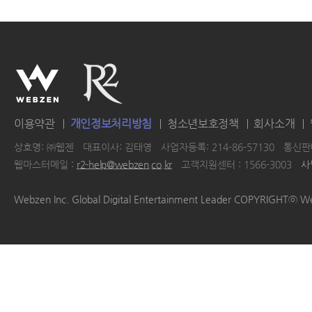
이용약관
개인정보처리방침
청소년보호정책
회사소개
상호명: ㈜웹젠
대표이사: 김태영
사업자등록: 214-86-57130
통신판매
웹마스터메일 :
r2-help@webzen.co.kr
고객지원센터 : 1566-3003
사
|
|
|
|
Webzen Inc. Global Digital Entertainment Leader COPYRIGHTⓒ W