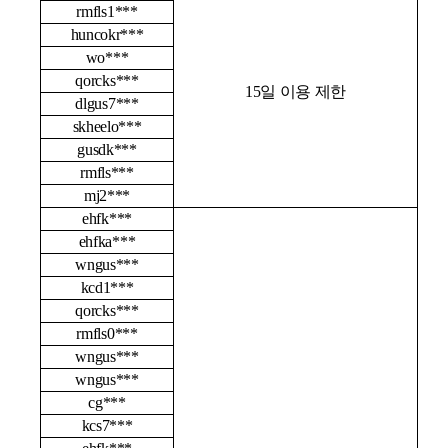
rmfls1***
huncokr***
wo***
qorcks***
15
일 이용 제한
dlgus7***
skheelo***
gusdk***
rmfls***
mj2***
ehfk***
ehfka***
wngus***
kcd1***
qorcks***
rmfls0***
wngus***
wngus***
cg***
kcs7***