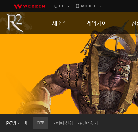
PC
MOBILE
새소식
게임가이드
전
공지사항
게임 특징
통
업데이트
서버가이드
공
이벤트
신병훈련소
히스토리
세부가이드
R
PC방으로간다
통합보급센터
PC방 혜택
OFF
혜택 신청
PC방 찾기