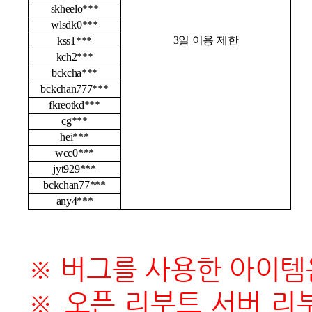
skheelo***
wlsdk0***
3
일 이용 제한
kss1***
kch2***
bckcha***
bckchan777***
fkreotkd***
cg***
hei***
wcc0***
jyt929***
bckchan77***
any4***
※ 버그를 사용한 아이템
※ 오픈 리부트 서버 리