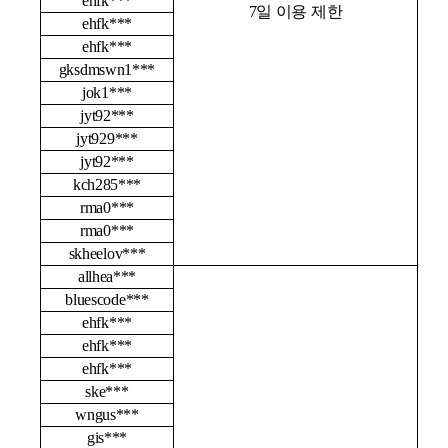
ehfk***
7
일 이용 제한
ehfk***
ehfk***
gksdmswn1***
jok1***
jyt92***
jyt929***
jyt92***
kch285***
rma0***
rma0***
skheelov***
allhea***
bluescode***
ehfk***
ehfk***
ehfk***
ske***
wngus***
gis***