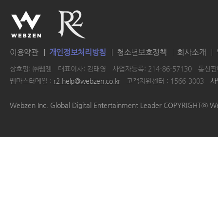
이용약관
개인정보처리방침
청소년보호정책
회사소개
상호명: ㈜웹젠
대표이사: 김태영
사업자등록: 214-86-57130
통신판매
웹마스터메일 :
r2-help@webzen.co.kr
고객지원센터 : 1566-3003
사
|
|
|
|
Webzen Inc. Global Digital Entertainment Leader COPYRIGHTⓒ W