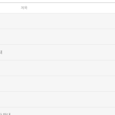
제목
내
차 안내