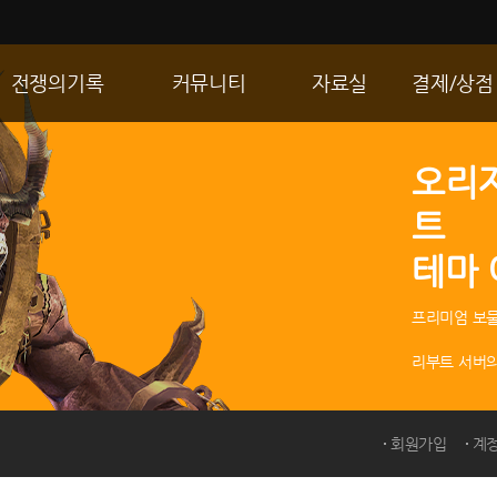
전쟁의기록
커뮤니티
자료실
결제/상점
통합 길드전
자유게시판
게임다운로드
R2 WShop
오리
공성 & 스팟
이미지게시판
갤러리
마이 Wsho
트
랭킹
동영상게시판
내 캐시
테마
R2Match
TIP게시판
GM노트
프리미엄 보물
리부트 서버의
회원가입
계