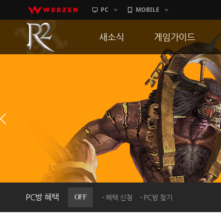
PC
MOBILE
새소식
게임가이드
공지사항
게임 특징
업데이트
서버가이드
이벤트
신병훈련소
히스토리
세부가이드
PC방으로간다
통합보급센터
PC방 혜택
OFF
혜택 신청
PC방 찾기