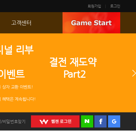
회원가입
로그인
고객센터
FAQ
지널 리부
p
문의/신고
 결전 재도약
R2 SC
 이벤트 Part2
운영정책
 상자 교환 이벤트!
 혜택은 계속됩니다!
정/비밀번호찾기