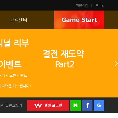
회원가입
로그인
고객센터
FAQ
지널 리부
p
문의/신고
 결전 재도약
R2 SC
 이벤트 Part2
운영정책
 상자 교환 이벤트!
 혜택은 계속됩니다!
정/비밀번호찾기