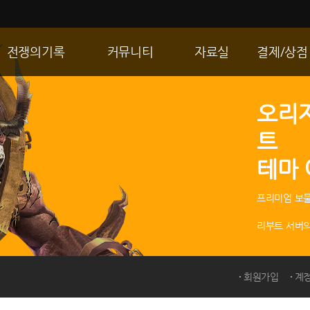
전쟁의기록
커뮤니티
자료실
결제/상점
통합 길드전
자유게시판
게임다운로드
R2 WShop
오리
공성 & 스팟
이미지게시판
갤러리
마이 Wsho
트
랭킹
동영상게시판
내 캐시
테마
R2Match
TIP게시판
GM노트
프리미엄 보물
리부트 서버의
회원가입
계