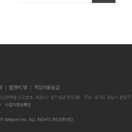
개
웹젠PC방
게임이용등급
통신판매업 신고번호: 제2012-경기성남-0753호
주소: 경기도 성남시 분당구 
3
사업자정보확인
|
|
HTⓒ Webzen Inc. ALL RIGHTS RESERVED.