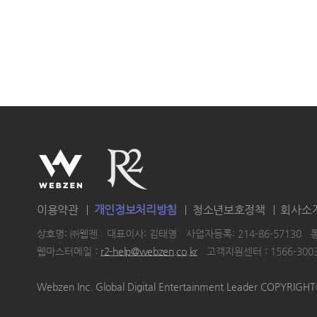
이용약관
개인정보처리방침
청소년보호정책
회사소
상호명: ㈜웹젠
대표이사: 김태영
사업자등록: 214-86-57130
웹마스터메일 :
r2-help@webzen.co.kr
고객지원센터 : 1566-300
|
|
|
Webzen Inc. Global Digital Entertainment Leader COPYRIG