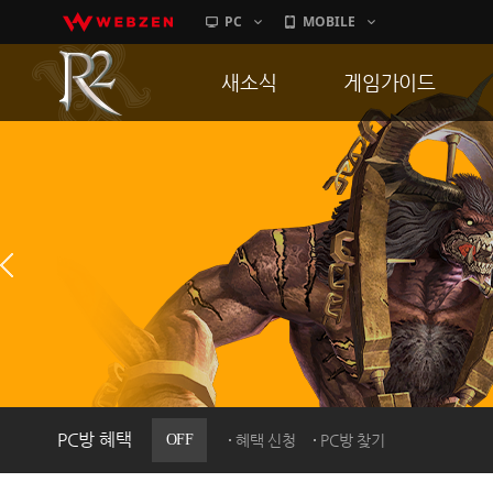
PC
MOBILE
새소식
게임가이드
공지사항
게임 특징
업데이트
서버가이드
이벤트
신병훈련소
히스토리
세부가이드
PC방으로간다
통합보급센터
PC방 혜택
OFF
혜택 신청
PC방 찾기