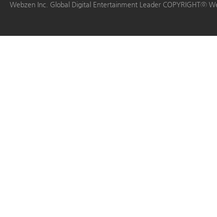
Webzen Inc. Global Digital Entertainment Leader COPYRIGHTⓒ W