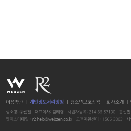
이용약관
개인정보처리방침
청소년보호정책
회사소개
상호명: ㈜웹젠
대표이사: 김태영
사업자등록: 214-86-57130
통신판매
웹마스터메일 :
r2-help@webzen.co.kr
고객지원센터 : 1566-3003
사
|
|
|
|