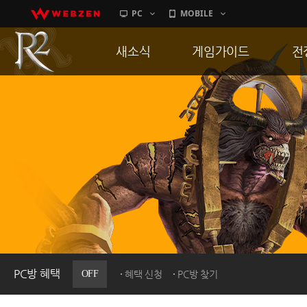
PC
MOBILE
새소식
게임가이드
전
공지사항
게임 특징
통
업데이트
서버가이드
공
이벤트
신병훈련소
히스토리
세부가이드
R
PC방으로간다
통합보급센터
PC방 혜택
OFF
혜택 신청
PC방 찾기