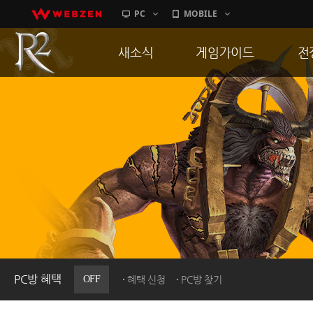
PC
MOBILE
새소식
게임가이드
전
공지사항
게임 특징
통
업데이트
서버가이드
공
이벤트
신병훈련소
히스토리
세부가이드
R
PC방으로간다
통합보급센터
PC방 혜택
OFF
혜택 신청
PC방 찾기