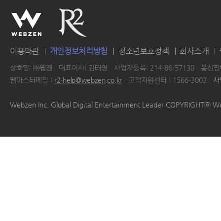
이용약관
개인정보처리방침
청소년보호정책
회사소개
상호명: ㈜웹젠
대표이사: 김태영
사업자등록: 214-86-57130
통신판매
웹마스터메일 :
r2-help@webzen.co.kr
고객지원센터 : 1566-3003
사
|
|
|
|
Webzen Inc. Global Digital Entertainment Leader COPYRIGHTⓒ W