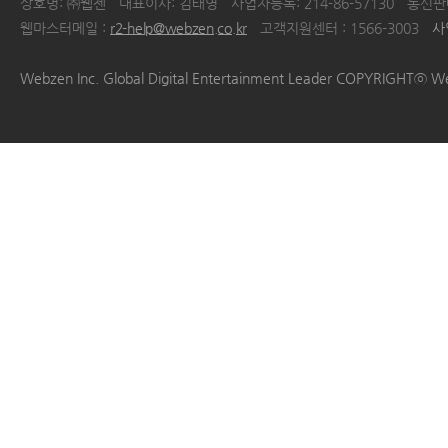
상호명: ㈜웹젠
대표이사: 김태영
사업자등록: 214-86-57130
통신판매
웹마스터메일 :
r2-help@webzen.co.kr
고객지원센터 : 1566-3003
사
|
|
|
|
Webzen Inc. Global Digital Entertainment Leader COPYRIGHTⓒ W