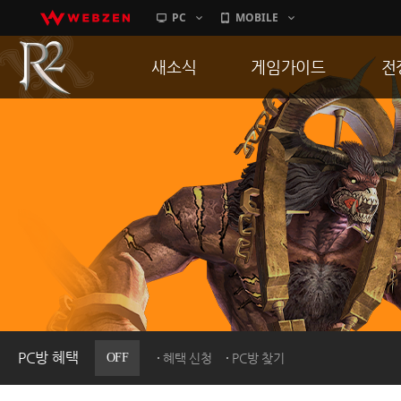
PC
MOBILE
새소식
게임가이드
전
공지사항
게임 특징
통
업데이트
서버가이드
공
이벤트
신병훈련소
히스토리
세부가이드
R
PC방으로간다
통합보급센터
PC방 혜택
OFF
혜택 신청
PC방 찾기