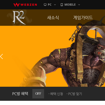
PC
MOBILE
새소식
게임가이드
공지사항
게임 특징
업데이트
서버가이드
이벤트
신병훈련소
히스토리
세부가이드
PC방으로간다
통합보급센터
PC방 혜택
OFF
혜택 신청
PC방 찾기