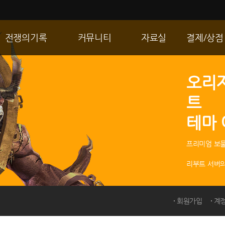
전쟁의기록
커뮤니티
자료실
결제/상점
통합 길드전
자유게시판
게임다운로드
R2 WShop
오리
공성 & 스팟
이미지게시판
갤러리
마이 Wsho
트
랭킹
동영상게시판
내 캐시
테마
R2Match
TIP게시판
GM노트
프리미엄 보물
리부트 서버의
회원가입
계