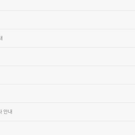
내
차 안내