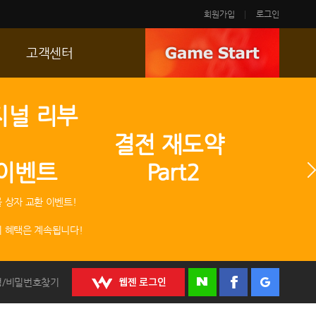
회원가입
로그인
고객센터
FAQ
지널 리부
p
문의/신고
 결전 재도약
R2 SC
 이벤트 Part2
운영정책
 상자 교환 이벤트!
 혜택은 계속됩니다!
정/비밀번호찾기