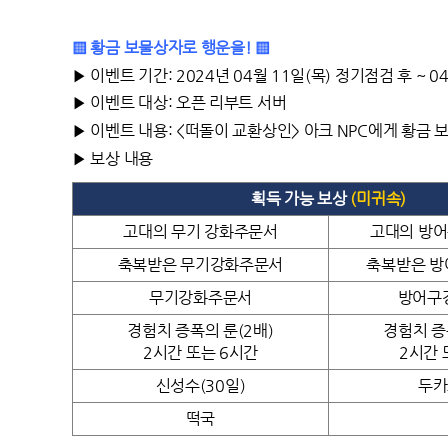
▒ 황금 보물상자로 행운을! ▒
▶ 이벤트 기간: 2024년 04월 11일(목) 정기점검 후 ~ 
▶ 이벤트 대상: 오픈 리부트 서버
▶ 이벤트 내용: <떠돌이 교환상인> 아크 NPC에게 황금 보
▶ 보상 내용
획득 가능 보상
(미귀속)
고대의 무기 강화주문서
고대의 방어
축복받은 무기강화주문서
축복받은 
무기강화주문서
방어구
경험치 증폭의 룬(2배)
경험치 증
2시간 또는 6시간
2시간 
신성수(30일)
두카
떡국