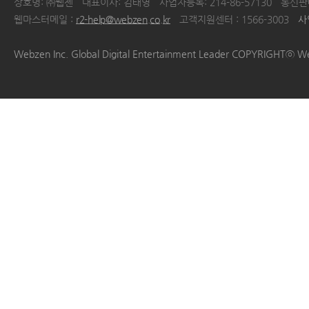
상호명: ㈜웹젠
대표이사: 김태영
사업자등록: 214-86-57130
통신판매
웹마스터메일 :
r2-help@webzen.co.kr
고객지원센터 : 1566-3003
사
|
|
|
|
Webzen Inc. Global Digital Entertainment Leader COPYRIGHTⓒ W