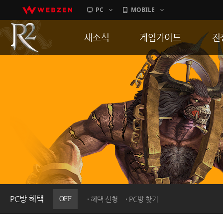
PC
MOBILE
새소식
게임가이드
전
공지사항
게임 특징
통
업데이트
서버가이드
공
이벤트
신병훈련소
히스토리
세부가이드
R
PC방으로간다
통합보급센터
PC방 혜택
OFF
혜택 신청
PC방 찾기