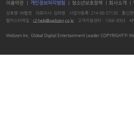
이용약관
개인정보처리방침
청소년보호정책
회사소개
상호명: ㈜웹젠
대표이사: 김태영
사업자등록: 214-86-57130
통신판매
웹마스터메일 :
r2-help@webzen.co.kr
고객지원센터 : 1566-3003
사
|
|
|
|
Webzen Inc. Global Digital Entertainment Leader COPYRIGHTⓒ W