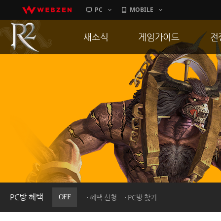
PC
MOBILE
새소식
게임가이드
전
공지사항
게임 특징
통
업데이트
서버가이드
공
이벤트
신병훈련소
히스토리
세부가이드
R
PC방으로간다
통합보급센터
PC방 혜택
OFF
혜택 신청
PC방 찾기